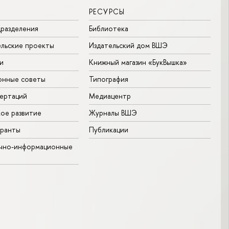
РЕСУРСЫ
разделения
Библиотека
льские проекты
Издательский дом ВШЭ
и
Книжный магазин «БукВышка»
онные советы
Типография
ертаций
Медиацентр
ое развитие
Журналы ВШЭ
гранты
Публикации
учно-информационные