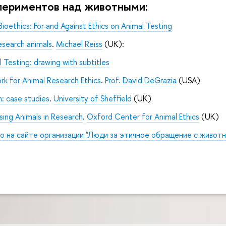
периментов над животными:
Bioethics
: For
and Against Ethics on Animal
Testing
esearch animals
.
Michael Reiss
(UK):
l
Testing
: drawing with subtitles
k for Animal Research Ethics
.
Prof
.
David DeGrazia
(USA)
h
: case studies
.
University of Sheffield
(UK)
sing Animals in
Research
.
Oxford Center for Animal Ethics
(UK)
 на сайте организации "Люди за этичное обращение с животными