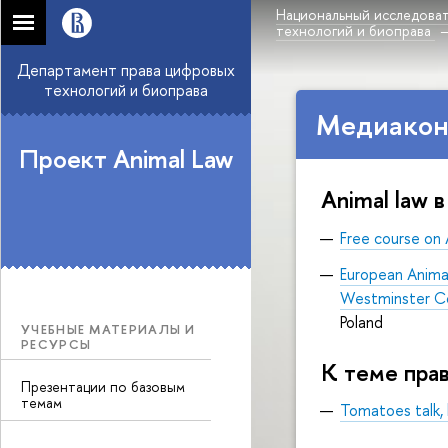
Национальный исследоват
технологий и биоправа
Департамент права цифровых
технологий и биоправа
Медиаконт
Проект Animal Law
Animal law 
Free course on 
European Anima
Westminster C
Poland
УЧЕБНЫЕ МАТЕРИАЛЫ И
РЕСУРСЫ
К теме пра
Презентации по базовым
темам
Tomatoes
talk,