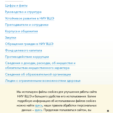
Цифры и факты
Ли
Руководство и структура
Дов
Устойчивое развитие в НИУ ВШЭ
Ол
Преподаватели и сотрудники
При
Корпуса и общежития
Вы
Закупки
При
Обращения граждан в НИУ ВШЭ
Ас
Фонд целевого капитала
До
Противодействие коррупции
Цен
Сведения о доходах, расходах, об имуществе и
Би
обязательствах имущественного характера
Об
Сведения об образовательной организации
Обр
Людям с ограниченными возможностями здоровья
Единая платежная страница
Мы используем файлы cookies для улучшения работы сайта
Работа в Вышке
НИУ ВШЭ и большего удобства его использования. Более
подробную информацию об использовании файлов cookies
можно найти
здесь
, наши правила обработки персональных
данных –
здесь
. Продолжая пользоваться сайтом, вы
✖