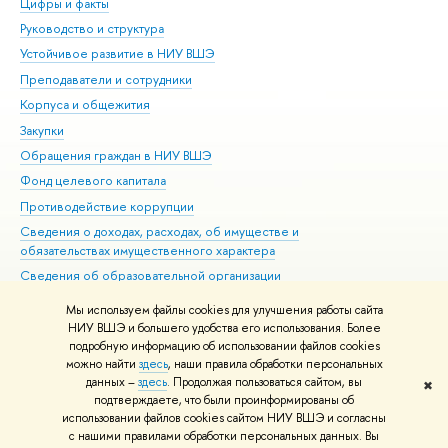
Цифры и факты
Ли
Руководство и структура
Дов
Устойчивое развитие в НИУ ВШЭ
Ол
Преподаватели и сотрудники
При
Корпуса и общежития
Вы
Закупки
При
Обращения граждан в НИУ ВШЭ
Ас
Фонд целевого капитала
До
Противодействие коррупции
Цен
Сведения о доходах, расходах, об имуществе и
Би
обязательствах имущественного характера
Об
Сведения об образовательной организации
Обр
Людям с ограниченными возможностями здоровья
Мы используем файлы cookies для улучшения работы сайта
Единая платежная страница
НИУ ВШЭ и большего удобства его использования. Более
подробную информацию об использовании файлов cookies
Работа в Вышке
можно найти
здесь
, наши правила обработки персональных
данных –
здесь
. Продолжая пользоваться сайтом, вы
✖
Редактору
подтверждаете, что были проинформированы об
© НИУ ВШЭ 1993–2026
Адреса и контакты
Условия использования
использовании файлов cookies сайтом НИУ ВШЭ и согласны
с нашими правилами обработки персональных данных. Вы
материалов
Политика конфиденциальности
Карта сайта