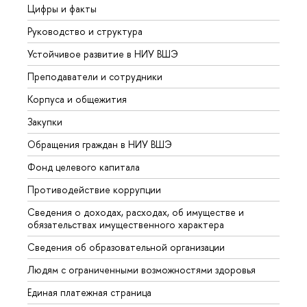
Цифры и факты
Лице
Руководство и структура
Довуз
Устойчивое развитие в НИУ ВШЭ
Олим
Преподаватели и сотрудники
Прием
Корпуса и общежития
Вышк
Закупки
Прием
Обращения граждан в НИУ ВШЭ
Аспир
Фонд целевого капитала
Допол
Противодействие коррупции
Центр
Сведения о доходах, расходах, об имуществе и
Бизне
обязательствах имущественного характера
Образ
Сведения об образовательной организации
Обрат
Людям с ограниченными возможностями здоровья
Единая платежная страница