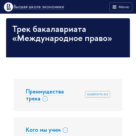
Высшая школа экономики
Меню
Трек бакалавриата
«Международное право»
Преимущества
развернуть все
трека
Кого мы учим