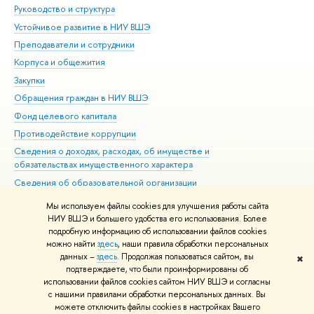
Руководство и структура
Дов
Устойчивое развитие в НИУ ВШЭ
Ол
Преподаватели и сотрудники
При
Корпуса и общежития
Вы
Закупки
При
Обращения граждан в НИУ ВШЭ
Ас
Фонд целевого капитала
До
Противодействие коррупции
Цен
Сведения о доходах, расходах, об имуществе и
Би
обязательствах имущественного характера
Об
Сведения об образовательной организации
Обр
Людям с ограниченными возможностями здоровья
Мы используем файлы cookies для улучшения работы сайта
Единая платежная страница
НИУ ВШЭ и большего удобства его использования. Более
подробную информацию об использовании файлов cookies
Работа в Вышке
можно найти
здесь
, наши правила обработки персональных
данных –
здесь
. Продолжая пользоваться сайтом, вы
✖
Редактору
подтверждаете, что были проинформированы об
© НИУ ВШЭ 1993–2026
Адреса и контакты
Условия использования
использовании файлов cookies сайтом НИУ ВШЭ и согласны
с нашими правилами обработки персональных данных. Вы
материалов
Политика конфиденциальности
Карта сайта
можете отключить файлы cookies в настройках Вашего
Шрифты HSE Sans и HSE Slab разработаны в
Школе дизайна НИУ ВШЭ