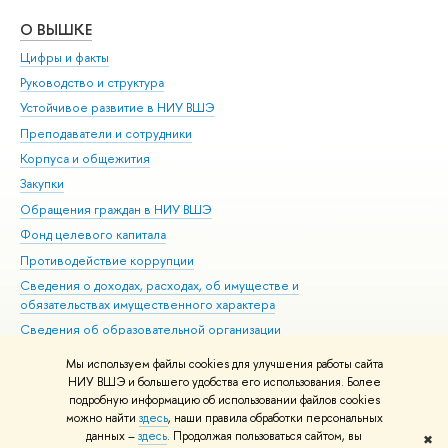
О ВЫШКЕ
ОБ
Цифры и факты
Ли
Руководство и структура
Дов
Устойчивое развитие в НИУ ВШЭ
Ол
Преподаватели и сотрудники
При
Корпуса и общежития
Вы
Закупки
При
Обращения граждан в НИУ ВШЭ
Ас
Фонд целевого капитала
До
Противодействие коррупции
Цен
Сведения о доходах, расходах, об имуществе и
Би
обязательствах имущественного характера
Об
Сведения об образовательной организации
Обр
Людям с ограниченными возможностями здоровья
Мы используем файлы cookies для улучшения работы сайта
Единая платежная страница
НИУ ВШЭ и большего удобства его использования. Более
подробную информацию об использовании файлов cookies
Работа в Вышке
можно найти
здесь
, наши правила обработки персональных
данных –
здесь
. Продолжая пользоваться сайтом, вы
✖