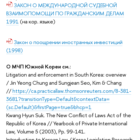
ЗАКОН О МЕЖДУНАРОДНОЙ СУДЕБНОЙ
ВЗАИМОПОМОЩИ ПО ГРАЖДАНСКИМ ДЕЛАМ
1991
(на кор. языке)
Закон о поощрении иностранных инвестиций
(1998)
О МЧП Южной Кореи см.:
Litigation and enforcement in South Korea: overview
/ Jin Yeong Chung and Sungjean Seo, Kim & Chang
//
https://ca.practicallaw.thomsonreuters.com/8-381-
3681?transitionType=Default&contextData=
(sc.Default)&firstPage=true&bhcp=1
Kwang Hyun Suk. The New Conflict of Laws Act of the
Republic of Korea // Yearbook of Private International
Law, Volume 5 (2003), Pp. 99-141.
Introduction to Korean Law / Korea Legislation Research