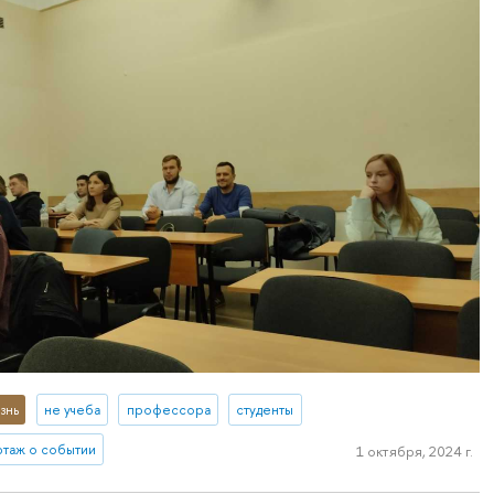
знь
не учеба
профессора
студенты
таж о событии
1 октября, 2024 г.