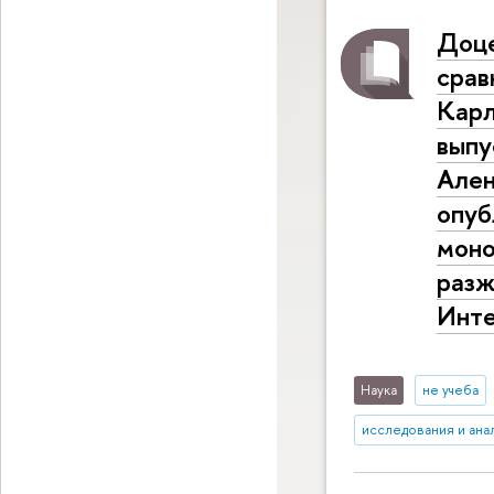
Доце
срав
Карл
выпу
Ален
опуб
моно
разж
Инт
Наука
не учеба
исследования и ана