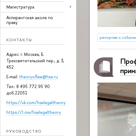
Магистратура
Аспирантская школа по
праву
репортаж о событи
КОНТАКТЫ
Адрес: г. Москва, Б.
Проф
Трехсвятительский пер., д. 3,
452
прин
E-mail:
theoryoflaw@hse.ru
Тел.: 8 495 772 95 90
доб.22051
https://vk.com/hselegaltheory
https://t.me/hselegaltheory
РУКОВОДСТВО