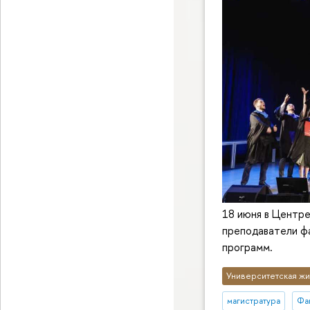
18 июня в Центр
преподаватели фа
программ.
Университетская жи
магистратура
Фак