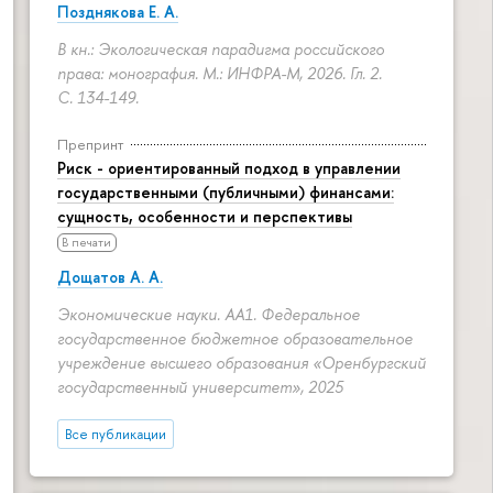
Позднякова Е. А.
В кн.: Экологическая парадигма российского
права: монография. М.: ИНФРА-М, 2026. Гл. 2.
С. 134-149.
Препринт
Риск - ориентированный подход в управлении
государственными (публичными) финансами:
сущность, особенности и перспективы
В печати
Дощатов А. А.
Экономические науки. АА1. Федеральное
государственное бюджетное образовательное
учреждение высшего образования «Оренбургский
государственный университет», 2025
Все публикации