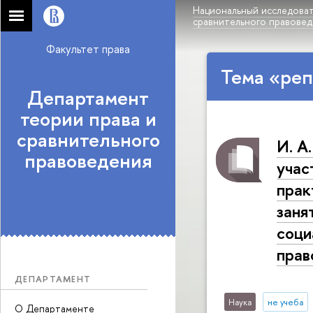
Национальный исследоват
сравнительного правове
Факультет права
Тема «реп
Департамент
теории права и
сравнительного
И. А
правоведения
учас
прак
заня
соци
прав
ДЕПАРТАМЕНТ
Наука
не учеба
О Департаменте