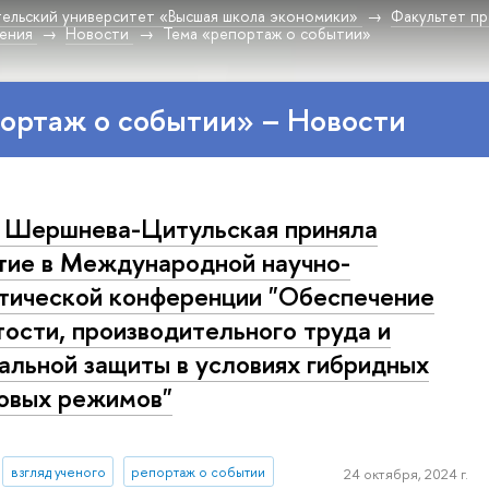
ельский университет «Высшая школа экономики»
Факультет пр
дения
Новости
Тема «репортаж о событии»
ортаж о событии» – Новости
. Шершнева-Цитульская приняла
тие в Международной научно-
тической конференции "Обеспечение
тости, производительного труда и
альной защиты в условиях гибридных
овых режимов"
взгляд ученого
репортаж о событии
24 октября, 2024 г.