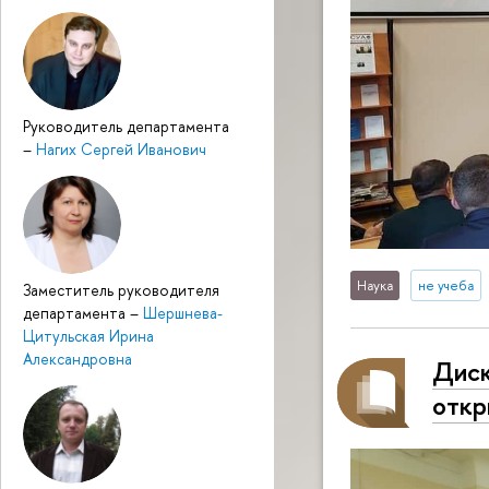
Руководитель департамента
–
Нагих Сергей Иванович
Наука
не учеба
Заместитель руководителя
департамента
–
Шершнева-
Цитульская Ирина
Александровна
Диск
откр