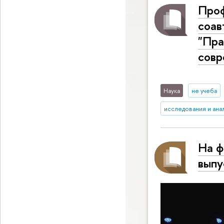
Проф
соав
"Пра
совр
Наука
не учеба
исследования и ана
На ф
выпу