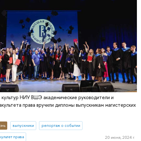
е культур НИУ ВШЭ академические руководители и
культета права вручили дипломы выпускникам магистерских
знь
выпускники
репортаж о событии
ультет права
20 июня, 2024 г.