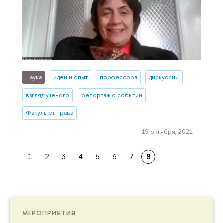
Наука
идеи и опыт
профессора
дискуссии
взгляд ученого
репортаж о событии
Факультет права
19 октября, 2021 г.
1
2
3
4
5
6
7
8
МЕРОПРИЯТИЯ