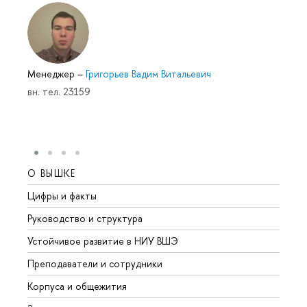
Менеджер
–
Григорьев Вадим Витальевич
вн. тел. 23159
О ВЫШКЕ
ОБР
Цифры и факты
Лице
Руководство и структура
Довуз
Устойчивое развитие в НИУ ВШЭ
Олим
Преподаватели и сотрудники
Прием
Корпуса и общежития
Вышк