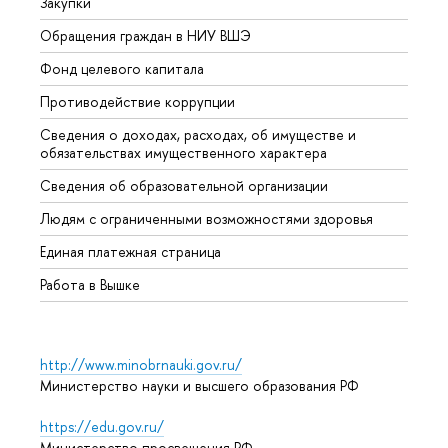
Закупки
Прием
Обращения граждан в НИУ ВШЭ
Аспир
Фонд целевого капитала
Допол
Противодействие коррупции
Центр
Сведения о доходах, расходах, об имуществе и
Бизне
обязательствах имущественного характера
Образ
Сведения об образовательной организации
Обрат
Людям с ограниченными возможностями здоровья
Единая платежная страница
Работа в Вышке
http://www.minobrnauki.gov.ru/
Министерство науки и высшего образования РФ
https://edu.gov.ru/
Министерство просвещения РФ