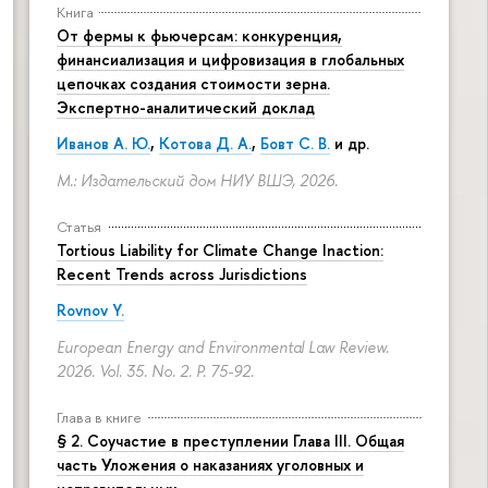
Книга
От фермы к фьючерсам: конкуренция,
финансиализация и цифровизация в глобальных
цепочках создания стоимости зерна.
Экспертно-аналитический доклад
Иванов А. Ю.
,
Котова Д. А.
,
Бовт С. В.
и др.
М.: Издательский дом НИУ ВШЭ, 2026.
Статья
Tortious Liability for Climate Change Inaction:
Recent Trends across Jurisdictions
Rovnov Y.
European Energy and Environmental Law Review.
2026. Vol. 35. No. 2.
P. 75-92.
Глава в книге
§ 2. Соучастие в преступлении Глава III. Общая
часть Уложения о наказаниях уголовных и