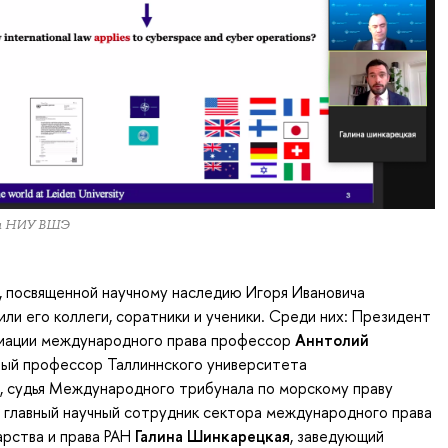
а НИУ ВШЭ
, посвященной научному наследию Игоря Ивановича
или его коллеги, соратники и ученики. Среди них: Президент
циации международного права профессор
Аннтолий
ный профессор Таллиннского университета
, судья Международного трибунала по морскому праву
, главный научный сотрудник сектора международного права
арства и права РАН
Галина Шинкарецкая
, заведующий