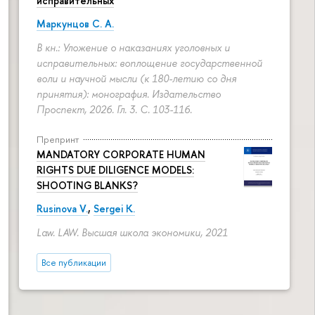
исправительных
Маркунцов С. А.
В кн.: Уложение о наказаниях уголовных и
исправительных: воплощение государственной
воли и научной мысли (к 180-летию со дня
принятия): монография. Издательство
Проспект, 2026. Гл. 3.
С. 103-116.
Препринт
MANDATORY CORPORATE HUMAN
RIGHTS DUE DILIGENCE MODELS:
SHOOTING BLANKS?
Rusinova V.
,
Sergei K.
Law. LAW. Высшая школа экономики, 2021
Все публикации