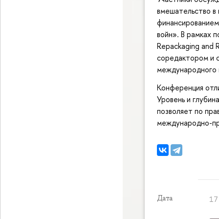
вмешательство в 
финансированием 
войн». В рамках п
Repackaging and R
соредактором и 
международного
Конференция отли
Уровень и глубин
позволяет по пра
международно-пр
Дата
17