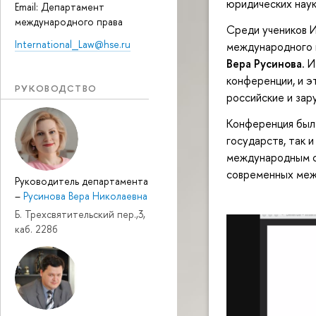
юридических наук
Email: Департамент
международного права
Среди учеников 
International_Law@hse.ru
международного 
Вера Русинова
. 
конференции, и э
РУКОВОДСТВО
российские и зар
Конференция был
государств, так 
международным са
современных меж
Руководитель департамента
–
Русинова Вера Николаевна
Б. Трехсвятительский пер.,3,
каб. 228б