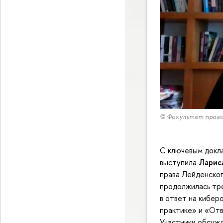
© Факультет прав
С ключевым докл
выступила
Ларис
права Лейденског
продолжилась тр
в ответ на кибер
практике» и «От
Участники обсужд