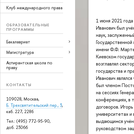
Клуб международного права
1 июня 2021 года
ОБРАЗОВАТЕЛЬНЫЕ
Иванович был уч
ПРОГРАММЫ
наук, заслуженны
Бакалавриат
Государственной 
имени Ф.Ф. Март
Магистратура
Киевском государ
Аспирантская школа по
возглавлял сект
праву
государства и пр
Иванович являлс
КОНТАКТЫ
был членом Посто
на сессиях Гене
109028, Москва,
конференциях, в 
Б. Трехсвятительский пер., 3
,
договоров. Игорь
каб. 227, 228б
университетах и 
выдающимся учёны
Тел.: (495) 772-95-90,
доб. 23066
руководством за