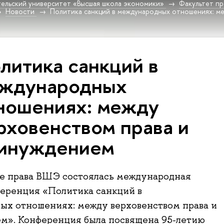
ельский университет «Высшая школа экономики»
Факультет пр
Новости
Политика санкций в международных отношениях: ме
литика санкций в
ждународных
ношениях: между
рховенством права и
инуждением
те права ВШЭ состоялась международная
еренция «Политика санкций в
ых отношениях: между верховенством права и
м». Конференция была посвящена 95-летию