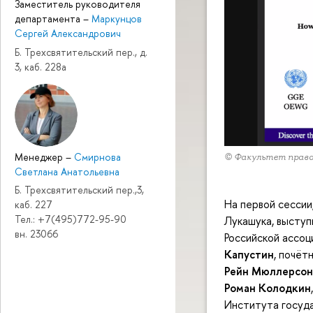
Заместитель руководителя
департамента
–
Маркунцов
Сергей Александрович
Б. Трехсвятительский пер., д.
3, каб. 228а
Менеджер
–
Смирнова
© Факультет прав
Светлана Анатольевна
Б. Трехсвятительский пер.,3,
На первой сессии
каб. 227
Тел.: +7(495)772-95-90
Лукашука, выступ
вн. 23066
Российской ассо
Капустин
, почёт
Рейн Мюллерсон
Роман Колодкин
Института госуд