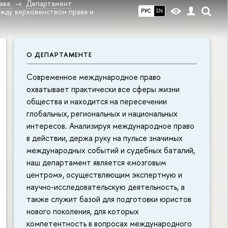
ава
Департамент
жду верховенством права и
РУС
EN
О ДЕПАРТАМЕНТЕ
Современное международное право
охватывает практически все сферы жизни
общества и находится на пересечении
глобальных, региональных и национальных
интересов. Анализируя международное право
в действии, держа руку на пульсе значимых
международных событий и судебных баталий,
наш департамент является «мозговым
центром», осуществляющим экспертную и
научно-исследовательскую деятельность, а
также служит базой для подготовки юристов
нового поколения, для которых
компетентность в вопросах международного