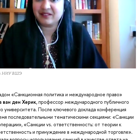
а НИУ ВШЭ
адом «Санкционная политика и международное право»
а ван ден Херик
, профессор международного публичного
о университета. После ключевого доклада конференция
емя последовательными тематическими секциями: «Санкции
операции», «Санкции vs. ответственность: от теории к
ветственность и принуждение в международной торговле».
али вопросы использования санкций в качестве ответа на