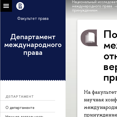
Национальный исследоват
международного права
принуждением
Факультет права
По
Департамент
ме
международного
права
от
ве
пр
На факульте
ДЕПАРТАМЕНТ
научная конф
международн
О департаменте
принуждение
Научная деятельность