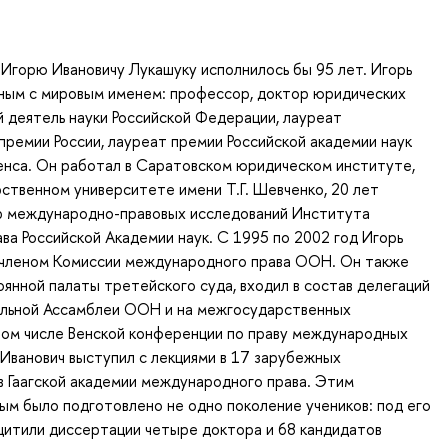
 Игорю Ивановичу Лукашуку исполнилось бы 95 лет. Игорь
ёным с мировым именем: профессор, доктор юридических
й деятель науки Российской Федерации, лауреат
премии России, лауреат премии Российской академии наук
енса. Он работал в Саратовском юридическом институте,
ственном университете имени Т.Г. Шевченко, 20 лет
ор международно-правовых исследований Института
ава Российской Академии наук. С 1995 по 2002 год Игорь
я членом Комиссии международного права ООН. Он также
янной палаты третейского суда, входил в состав делегаций
ральной Ассамблеи ООН и на межгосударственных
том числе Венской конференции по праву международных
 Иванович выступил c лекциями в 17 зарубежных
в Гаагской академии международного права. Этим
м было подготовлено нe одно поколение учеников: под его
щитили диссертации четыре доктора и 68 кандидатов