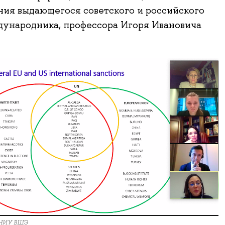
ния выдающегося советского и российского
ународника, профессора Игоря Ивановича
 НИУ ВШЭ