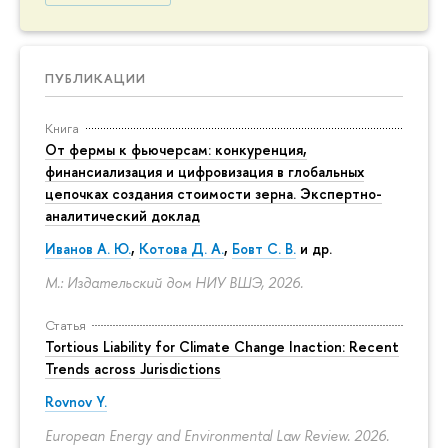
ПУБЛИКАЦИИ
Книга
От фермы к фьючерсам: конкуренция,
финансиализация и цифровизация в глобальных
цепочках создания стоимости зерна. Экспертно-
аналитический доклад
Иванов А. Ю.
,
Котова Д. А.
,
Бовт С. В.
и др.
М.: Издательский дом НИУ ВШЭ, 2026.
Статья
Tortious Liability for Climate Change Inaction: Recent
Trends across Jurisdictions
Rovnov Y.
European Energy and Environmental Law Review. 2026.