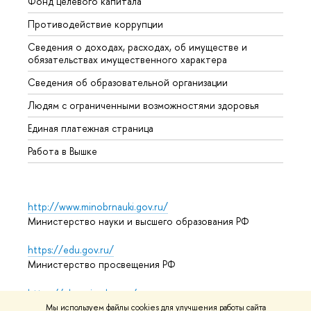
Фонд целевого капитала
Допол
Противодействие коррупции
Центр
Сведения о доходах, расходах, об имуществе и
Бизне
обязательствах имущественного характера
Образ
Сведения об образовательной организации
Обрат
Людям с ограниченными возможностями здоровья
Единая платежная страница
Работа в Вышке
http://www.minobrnauki.gov.ru/
Министерство науки и высшего образования РФ
https://edu.gov.ru/
Министерство просвещения РФ
https://elearning.hse.ru/mooc
Массовые открытые онлайн-курсы
Мы используем файлы cookies для улучшения работы сайта