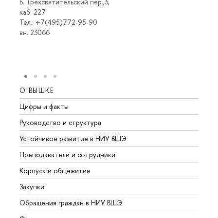
Б. Трехсвятительский пер.,3,
каб. 227
Тел.: +7(495)772-95-90
вн. 23066
О ВЫШКЕ
ОБР
Цифры и факты
Лице
Руководство и структура
Довуз
Устойчивое развитие в НИУ ВШЭ
Олим
Преподаватели и сотрудники
Прием
Корпуса и общежития
Вышк
Закупки
Прием
Обращения граждан в НИУ ВШЭ
Аспир