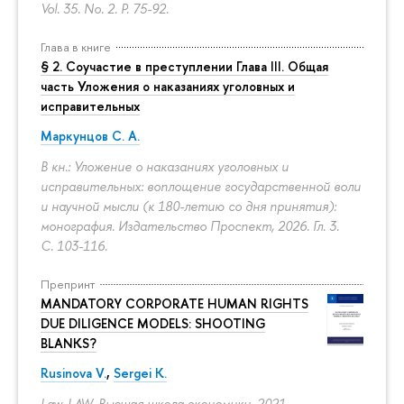
Vol. 35. No. 2.
P. 75-92.
Глава в книге
§ 2. Соучастие в преступлении Глава III. Общая
часть Уложения о наказаниях уголовных и
исправительных
Маркунцов С. А.
В кн.: Уложение о наказаниях уголовных и
исправительных: воплощение государственной воли
и научной мысли (к 180-летию со дня принятия):
монография. Издательство Проспект, 2026. Гл. 3.
С. 103-116.
Препринт
MANDATORY CORPORATE HUMAN RIGHTS
DUE DILIGENCE MODELS: SHOOTING
BLANKS?
Rusinova V.
,
Sergei K.
Law. LAW. Высшая школа экономики, 2021