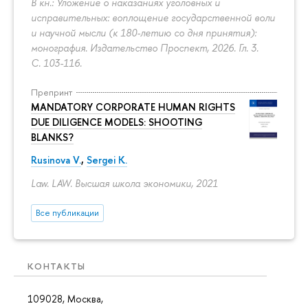
В кн.: Уложение о наказаниях уголовных и
исправительных: воплощение государственной воли
и научной мысли (к 180-летию со дня принятия):
монография. Издательство Проспект, 2026. Гл. 3.
С. 103-116.
Препринт
MANDATORY CORPORATE HUMAN RIGHTS
DUE DILIGENCE MODELS: SHOOTING
BLANKS?
Rusinova V.
,
Sergei K.
Law. LAW. Высшая школа экономики, 2021
Все публикации
КОНТАКТЫ
109028, Москва,