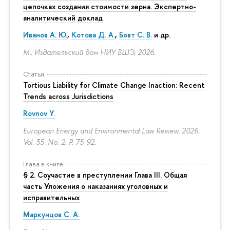
цепочках создания стоимости зерна. Экспертно-
аналитический доклад
Иванов А. Ю.
,
Котова Д. А.
,
Бовт С. В.
и др.
М.: Издательский дом НИУ ВШЭ, 2026.
Статья
Tortious Liability for Climate Change Inaction: Recent
Trends across Jurisdictions
Rovnov Y.
European Energy and Environmental Law Review. 2026.
Vol. 35. No. 2.
P. 75-92.
Глава в книге
§ 2. Соучастие в преступлении Глава III. Общая
часть Уложения о наказаниях уголовных и
исправительных
Маркунцов С. А.