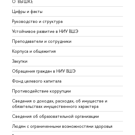
О ВЫШКЕ
ОБР
Цифры и факты
Лице
Руководство и структура
Довуз
Устойчивое развитие в НИУ ВШЭ
Олим
Преподаватели и сотрудники
Прием
Корпуса и общежития
Вышк
Закупки
Прием
Обращения граждан в НИУ ВШЭ
Аспир
Фонд целевого капитала
Допол
Противодействие коррупции
Центр
Сведения о доходах, расходах, об имуществе и
Бизне
обязательствах имущественного характера
Образ
Сведения об образовательной организации
Обрат
Людям с ограниченными возможностями здоровья