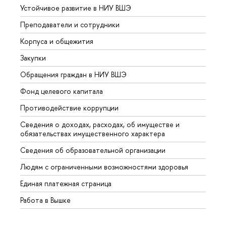
Устойчивое развитие в НИУ ВШЭ
Олим
Преподаватели и сотрудники
Прием
Корпуса и общежития
Вышк
Закупки
Прием
Обращения граждан в НИУ ВШЭ
Аспир
Фонд целевого капитала
Допол
Противодействие коррупции
Центр
Сведения о доходах, расходах, об имуществе и
Бизне
обязательствах имущественного характера
Образ
Сведения об образовательной организации
Обрат
Людям с ограниченными возможностями здоровья
Единая платежная страница
Работа в Вышке