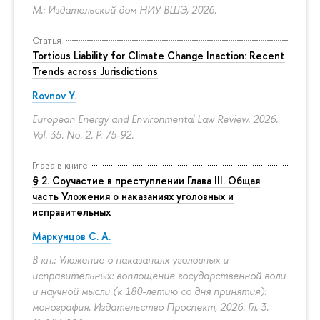
М.: Издательский дом НИУ ВШЭ, 2026.
Статья
Tortious Liability for Climate Change Inaction: Recent
Trends across Jurisdictions
Rovnov Y.
European Energy and Environmental Law Review. 2026.
Vol. 35. No. 2.
P. 75-92.
Глава в книге
§ 2. Соучастие в преступлении Глава III. Общая
часть Уложения о наказаниях уголовных и
исправительных
Маркунцов С. А.
В кн.: Уложение о наказаниях уголовных и
исправительных: воплощение государственной воли
и научной мысли (к 180-летию со дня принятия):
монография. Издательство Проспект, 2026. Гл. 3.