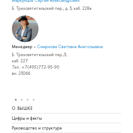
Маркунцов Сергей Александрович
Б. Трехсвятительский пер., д. 3, каб. 228а
Менеджер
–
Смирнова Светлана Анатольевна
Б. Трехсвятительский пер.,3,
каб. 227
Тел.: +7(495)772-95-90
вн. 23066
О ВЫШКЕ
ОБР
Цифры и факты
Лице
Руководство и структура
Довуз