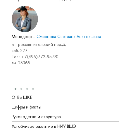
Менеджер
–
Смирнова Светлана Анатольевна
Б. Трехсвятительский пер.,3,
каб. 227
Тел.: +7(495)772-95-90
вн. 23066
О ВЫШКЕ
ОБР
Цифры и факты
Лице
Руководство и структура
Довуз
Устойчивое развитие в НИУ ВШЭ
Олим