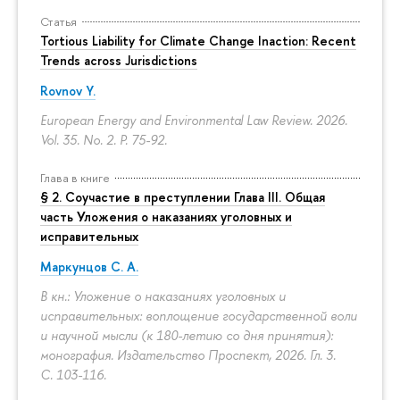
Статья
Tortious Liability for Climate Change Inaction: Recent
Trends across Jurisdictions
Rovnov Y.
European Energy and Environmental Law Review. 2026.
Vol. 35. No. 2.
P. 75-92.
Глава в книге
§ 2. Соучастие в преступлении Глава III. Общая
часть Уложения о наказаниях уголовных и
исправительных
Маркунцов С. А.
В кн.: Уложение о наказаниях уголовных и
исправительных: воплощение государственной воли
и научной мысли (к 180-летию со дня принятия):
монография. Издательство Проспект, 2026. Гл. 3.
С. 103-116.