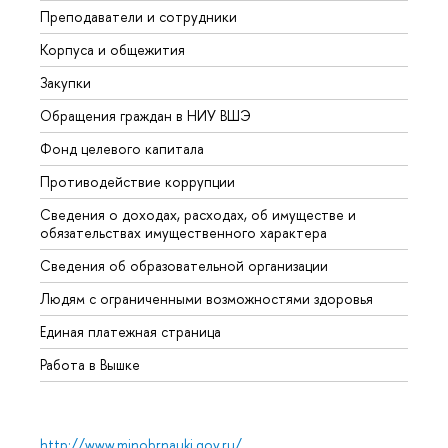
Преподаватели и сотрудники
Прием
Корпуса и общежития
Вышк
Закупки
Прием
Обращения граждан в НИУ ВШЭ
Аспир
Фонд целевого капитала
Допол
Противодействие коррупции
Центр
Сведения о доходах, расходах, об имуществе и
Бизне
обязательствах имущественного характера
Образ
Сведения об образовательной организации
Обрат
Людям с ограниченными возможностями здоровья
Единая платежная страница
Работа в Вышке
http://www.minobrnauki.gov.ru/