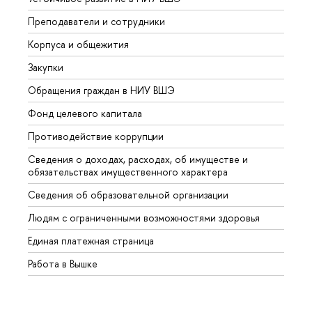
Преподаватели и сотрудники
Прием
Корпуса и общежития
Вышк
Закупки
Прием
Обращения граждан в НИУ ВШЭ
Аспир
Фонд целевого капитала
Допол
Противодействие коррупции
Центр
Сведения о доходах, расходах, об имуществе и
Бизне
обязательствах имущественного характера
Образ
Сведения об образовательной организации
Обрат
Людям с ограниченными возможностями здоровья
Единая платежная страница
Работа в Вышке