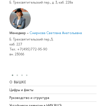
Б. Трехсвятительский пер., д. 3, каб. 228а
Менеджер
–
Смирнова Светлана Анатольевна
Б. Трехсвятительский пер.,3,
каб. 227
Тел.: +7(495)772-95-90
вн. 23066
О ВЫШКЕ
ОБР
Цифры и факты
Лице
Руководство и структура
Довуз
Устойчивое развитие в НИУ ВШЭ
Олим