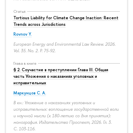
Статья
Tortious Liability for Climate Change Inaction: Recent
Trends across Jurisdictions
Rovnov Y.
European Energy and Environmental Law Review. 2026.
Vol. 35. No. 2.
P. 75-92.
Глава в книге
§ 2. Соучастие в преступлении Глава III. Общая
часть Уложения о наказаниях уголовных и
исправительных
Маркунцов С. А.
В кн.: Уложение о наказаниях уголовных и
исправительных: воплощение государственной воли
и научной мысли (к 180-летию со дня принятия):
монография. Издательство Проспект, 2026. Гл. 3.
С. 103-116.