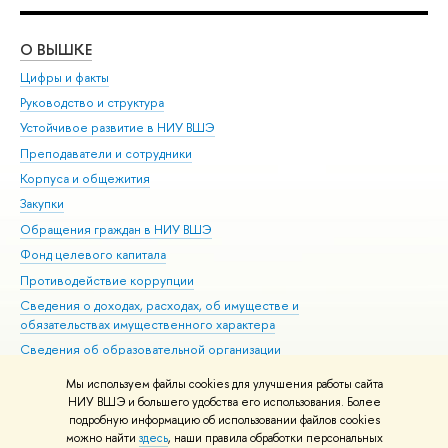
О ВЫШКЕ
ОБ
Цифры и факты
Ли
Руководство и структура
Дов
Устойчивое развитие в НИУ ВШЭ
Ол
Преподаватели и сотрудники
При
Корпуса и общежития
Вы
Закупки
При
Обращения граждан в НИУ ВШЭ
Ас
Фонд целевого капитала
До
Противодействие коррупции
Цен
Сведения о доходах, расходах, об имуществе и
Би
обязательствах имущественного характера
Об
Сведения об образовательной организации
Обр
Людям с ограниченными возможностями здоровья
Мы используем файлы cookies для улучшения работы сайта
Единая платежная страница
НИУ ВШЭ и большего удобства его использования. Более
подробную информацию об использовании файлов cookies
Работа в Вышке
можно найти
здесь
, наши правила обработки персональных