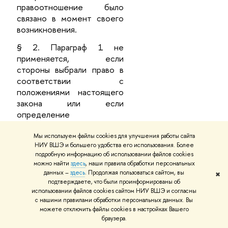
правоотношение было
связано в момент своего
возникновения.
§ 2. Параграф 1 не
применяется, если
стороны выбрали право в
соответствии с
положениями настоящего
закона или если
определение
применимого права
основано на его
Мы используем файлы cookies для улучшения работы сайта
НИУ ВШЭ и большего удобства его использования. Более
содержании.
подробную информацию об использовании файлов cookies
можно найти
здесь
, наши правила обработки персональных
Применение специальных
данных –
здесь
. Продолжая пользоваться сайтом, вы
✖
норм
подтверждаете, что были проинформированы об
использовании файлов cookies сайтом НИУ ВШЭ и согласны
Статья 20
. Положения
с нашими правилами обработки персональных данных. Вы
настоящего закона не
можете отключить файлы cookies в настройках Вашего
затрагивают применения
браузера.