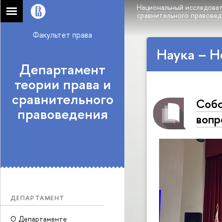
Национальный исследоват
сравнительного правове
Факультет права
Наука – Н
Департамент
теории права и
сравнительного
Соб­
правоведения
вопр
ДЕПАРТАМЕНТ
О Департаменте