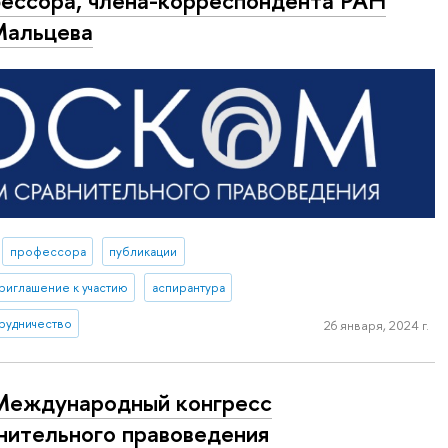
 Мальцева
профессора
публикации
риглашение к участию
аспирантура
рудничество
26 января, 2024 г.
 Международный конгресс
нительного правоведения