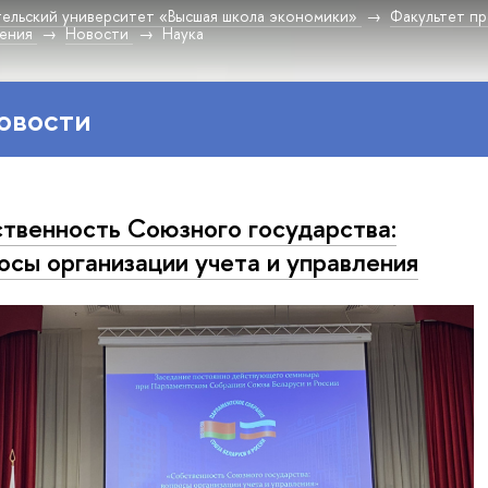
ельский университет «Высшая школа экономики»
Факультет пр
дения
Новости
Наука
овости
ствен­ность Союзного государства:
осы организации учета и управления