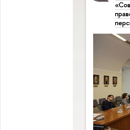
«Сов
прав
перс