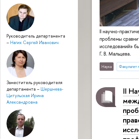
II научно-практи
Руководитель департамента
проблемы сравни
–
Нагих Сергей Иванович
исследований» б
Г. В. Мальцева.
Наука
Факультет 
Заместитель руководителя
II Н
департамента
–
Шершнева-
Цитульская Ирина
межд
Александровна
проб
прав
иссл
проф