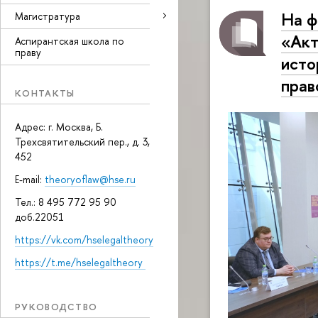
На ф
Магистратура
«Акт
Аспирантская школа по
праву
исто
прав
КОНТАКТЫ
Адрес: г. Москва, Б.
Трехсвятительский пер., д. 3,
452
E-mail:
theoryoflaw@hse.ru
Тел.: 8 495 772 95 90
доб.22051
https://vk.com/hselegaltheory
https://t.me/hselegaltheory
РУКОВОДСТВО