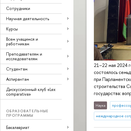
Сотрудники
Научная деятельность
Курсы
Всем учащимся и
работникам
Преподавателям и
исследователям
21–22 мая 2024 г
Студентам
состоялось семь
при Парламентск
Аспирантам
строительства С
Дискуссионный клуб «Lex
государства: воп
comparativa»
Наука
профессо
ОБРАЗОВАТЕЛЬНЫЕ
ПРОГРАММЫ
международное сот
Бакалавриат