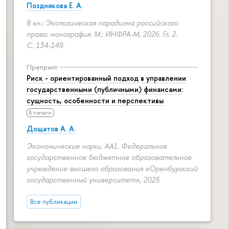
Позднякова Е. А.
В кн.: Экологическая парадигма российского
права: монография. М.: ИНФРА-М, 2026. Гл. 2.
С. 134-149.
Препринт
Риск - ориентированный подход в управлении
государственными (публичными) финансами:
сущность, особенности и перспективы
В печати
Дощатов А. А.
Экономические науки. АА1. Федеральное
государственное бюджетное образовательное
учреждение высшего образования «Оренбургский
государственный университет», 2025
Все публикации