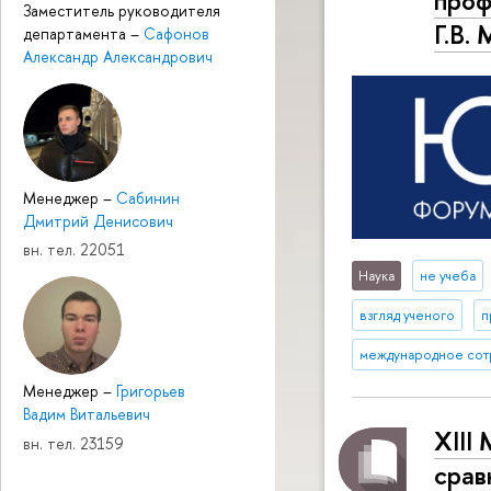
Заместитель руководителя
Г.В.
департамента
–
Сафонов
Александр Александрович
Менеджер
–
Сабинин
Дмитрий Денисович
вн. тел. 22051
Наука
не учеба
взгляд ученого
п
международное сот
Менеджер
–
Григорьев
Вадим Витальевич
XIII
вн. тел. 23159
срав