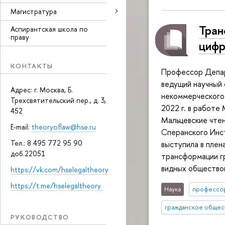
Магистратура
Тран
Аспирантская школа по
праву
цифр
КОНТАКТЫ
Профессор Депар
ведущий научный
Адрес: г. Москва, Б.
некоммерческого 
Трехсвятительский пер., д. 3,
2022 г. в работе
452
Мальцевские чтен
E-mail:
theoryoflaw@hse.ru
Сперанского Инст
Тел.: 8 495 772 95 90
выступила в плен
доб.22051
трансформации г
видных общество
https://vk.com/hselegaltheory
https://t.me/hselegaltheory
Наука
профессо
гражданское общес
РУКОВОДСТВО