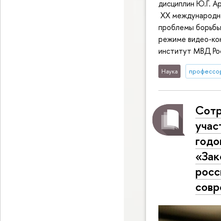
дисциплин Ю.Г. А
XX международно
проблемы борьбы
режиме видео-ко
институт МВД Ро
Наука
профессо
Сотр
учас
годо
«Зак
росс
совр