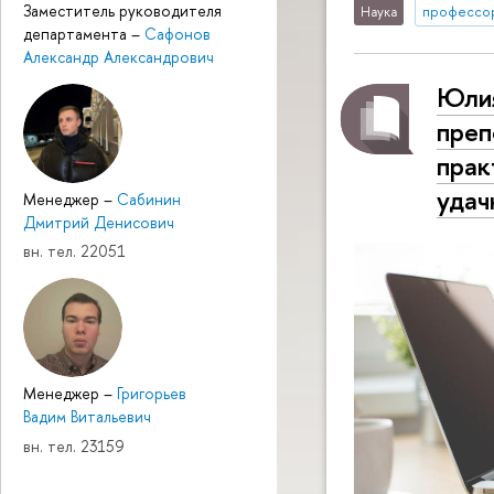
Заместитель руководителя
Наука
профессо
департамента
–
Сафонов
Александр Александрович
Юлия
преп
прак
удач
Менеджер
–
Сабинин
Дмитрий Денисович
вн. тел. 22051
Менеджер
–
Григорьев
Вадим Витальевич
вн. тел. 23159