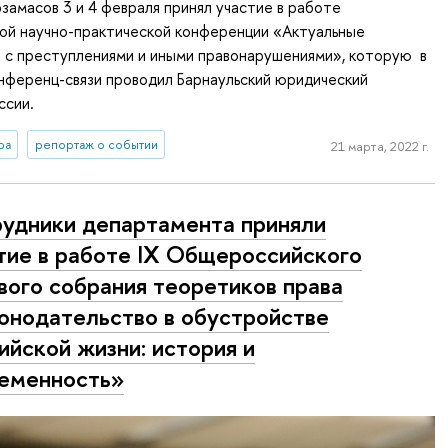
рзамасов 3 и 4 февраля принял участие в работе
й научно-практической конференции «Актуальные
 с преступлениями и иными правонарушениями», которую в
нференц-связи проводил Барнаульский юридический
ссии.
ра
репортаж о событии
21 марта, 2022 г.
удники департамента приняли
тие в работе IX Общероссийского
вого собрания теоретиков права
онодательство в обустройстве
ийской жизни: история и
еменность»