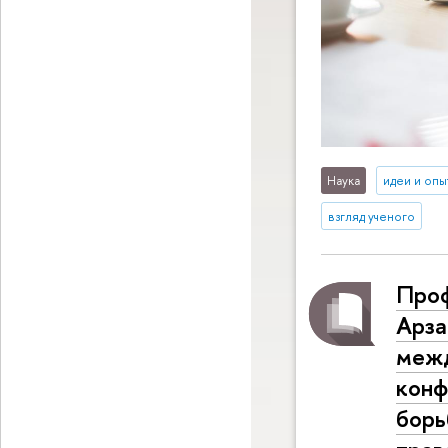
Наука
идеи и опы
взгляд ученого
Про
Арза
межд
конф
борь