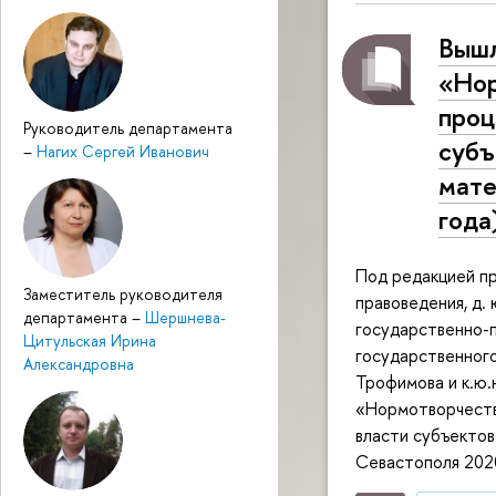
Вышл
«Нор
проц
Руководитель департамента
субъ
–
Нагих Сергей Иванович
мате
года
Под редакцией п
Заместитель руководителя
правоведения, д.
департамента
–
Шершнева-
государственно-п
Цитульская Ирина
государственного 
Александровна
Трофимова и к.ю.
«Нормотворчеств
власти субъектов
Севастополя 202