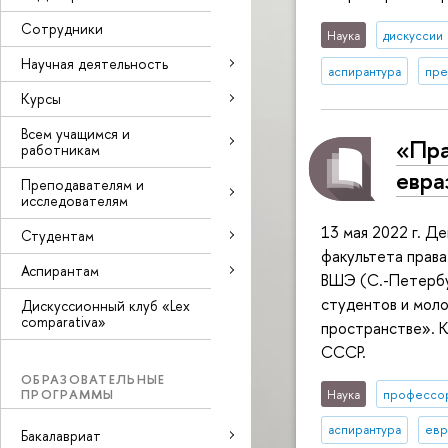
Сотрудники
Наука
дискуссии
Научная деятельность
аспирантура
пре
Курсы
Всем учащимся и
«Пра
работникам
евра
Преподавателям и
исследователям
13 мая 2022 г. Д
Студентам
факультета прав
Аспирантам
ВШЭ (С.-Петербу
студентов и моло
Дискуссионный клуб «Lex
comparativa»
пространстве». 
СССР.
ОБРАЗОВАТЕЛЬНЫЕ
ПРОГРАММЫ
Наука
профессо
аспирантура
евр
Бакалавриат