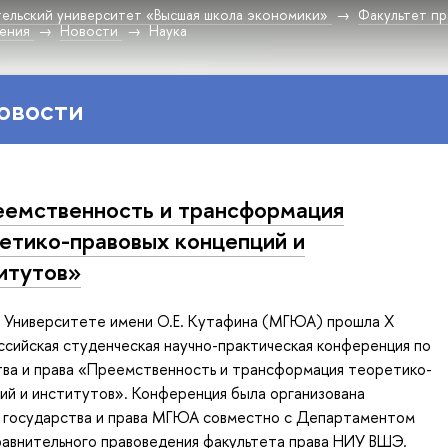
ельский университет «Высшая школа экономики»
Факультет пр
дения
Новости
Наука
овости
емственность и трансформация
етико-правовых концепций и
итутов»
 в Университете имени О.Е. Кутафина (МГЮА) прошла X
сийская студенческая научно-практическая конференция по
тва и права «Преемственность и трансформация теоретико-
ий и институтов». Конференция была организована
 государства и права МГЮА совместно с Департаментом
равнительного правоведения факультета права НИУ ВШЭ.