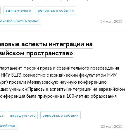
взгляд ученого
репортаж о событии
емственность в праве
24 мая, 2022 г.
вовые аспекты интеграции на
зийском пространстве»
епартамент теории права и сравнительного правоведения
а НИУ ВШЭ совместно с юридическим факультетом НИУ
рг) провели Межвузовскую научную конференцию
дых ученых «Правовые аспекты интеграции на евразийском
Конференция была приурочена к 100-летию образования
ра
взгляд ученого
репортаж о событии
азийство
23 мая, 2022 г.