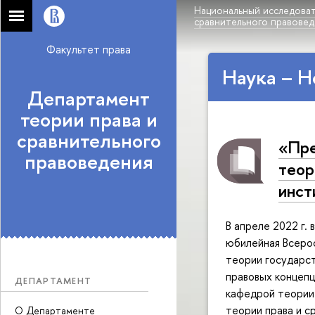
Национальный исследоват
сравнительного правове
Факультет права
Наука – Н
Департамент
теории права и
сравнительного
«Пре
правоведения
теор
инст
В апреле 2022 г.
юбилейная Всерос
теории государс
правовых концепц
ДЕПАРТАМЕНТ
кафедрой теории
теории права и с
О Департаменте