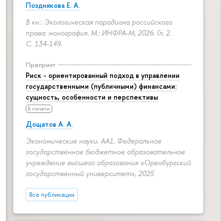
Позднякова Е. А.
В кн.: Экологическая парадигма российского
права: монография. М.: ИНФРА-М, 2026. Гл. 2.
С. 134-149.
Препринт
Риск - ориентированный подход в управлении
государственными (публичными) финансами:
сущность, особенности и перспективы
В печати
Дощатов А. А.
Экономические науки. АА1. Федеральное
государственное бюджетное образовательное
учреждение высшего образования «Оренбургский
государственный университет», 2025
Все публикации