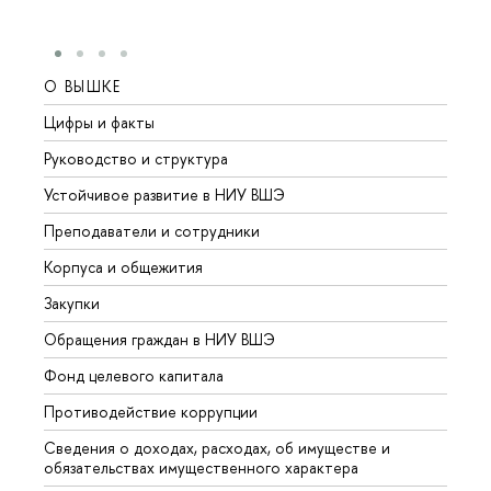
О ВЫШКЕ
ОБР
Цифры и факты
Лице
Руководство и структура
Довуз
Устойчивое развитие в НИУ ВШЭ
Олим
Преподаватели и сотрудники
Прием
Корпуса и общежития
Вышк
Закупки
Прием
Обращения граждан в НИУ ВШЭ
Аспир
Фонд целевого капитала
Допол
Противодействие коррупции
Центр
Сведения о доходах, расходах, об имуществе и
Бизне
обязательствах имущественного характера
Образ