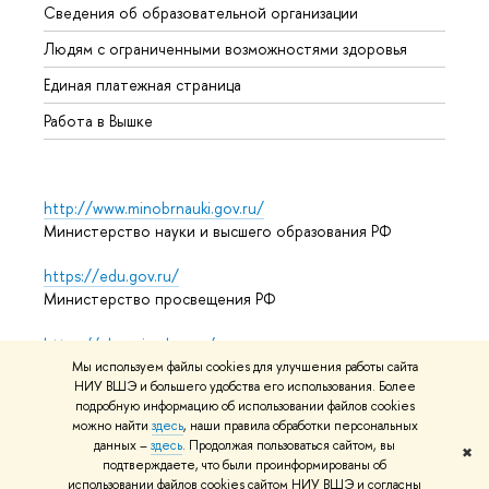
Сведения об образовательной организации
Обрат
Людям с ограниченными возможностями здоровья
Единая платежная страница
Работа в Вышке
http://www.minobrnauki.gov.ru/
Министерство науки и высшего образования РФ
https://edu.gov.ru/
Министерство просвещения РФ
https://elearning.hse.ru/mooc
Массовые открытые онлайн-курсы
Мы используем файлы cookies для улучшения работы сайта
НИУ ВШЭ и большего удобства его использования. Более
подробную информацию об использовании файлов cookies
можно найти
здесь
, наши правила обработки персональных
© НИУ ВШЭ 1993–2026
Адреса и контакты
Условия
данных –
здесь
. Продолжая пользоваться сайтом, вы
✖
подтверждаете, что были проинформированы об
использования материалов
Политика конфиденциальности
использовании файлов cookies сайтом НИУ ВШЭ и согласны
Карта сайта