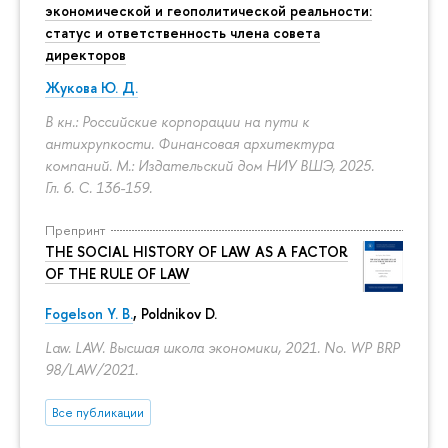
экономической и геополитической реальности:
статус и ответственность члена совета
директоров
Жукова Ю. Д.
В кн.: Российские корпорации на пути к
антихрупкости. Финансовая архитектура
компаний. М.: Издательский дом НИУ ВШЭ, 2025.
Гл. 6.
С. 136-159.
Препринт
THE SOCIAL HISTORY OF LAW AS A FACTOR
OF THE RULE OF LAW
Fogelson Y. B.
,
Poldnikov D.
Law. LAW. Высшая школа экономики, 2021. No. WP BRP
98/LAW/2021.
Все публикации