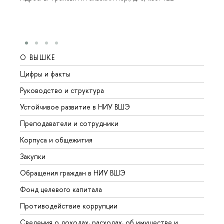
О ВЫШКЕ
ОБР
Цифры и факты
Лице
Руководство и структура
Довуз
Устойчивое развитие в НИУ ВШЭ
Олим
Преподаватели и сотрудники
Прием
Корпуса и общежития
Вышк
Закупки
Прием
Обращения граждан в НИУ ВШЭ
Аспир
Фонд целевого капитала
Допол
Противодействие коррупции
Центр
Сведения о доходах, расходах, об имуществе и
Бизне