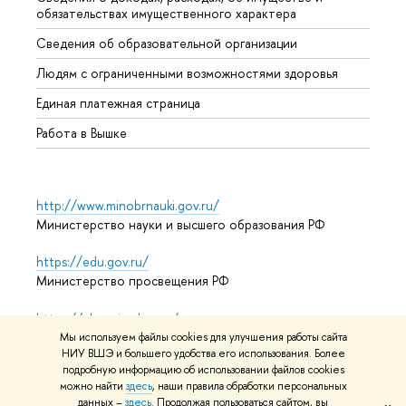
обязательствах имущественного характера
Образ
Сведения об образовательной организации
Обрат
Людям с ограниченными возможностями здоровья
Единая платежная страница
Работа в Вышке
http://www.minobrnauki.gov.ru/
Министерство науки и высшего образования РФ
https://edu.gov.ru/
Министерство просвещения РФ
https://elearning.hse.ru/mooc
Массовые открытые онлайн-курсы
Мы используем файлы cookies для улучшения работы сайта
НИУ ВШЭ и большего удобства его использования. Более
подробную информацию об использовании файлов cookies
можно найти
здесь
, наши правила обработки персональных
© НИУ ВШЭ 1993–2026
Адреса и контакты
Условия
данных –
здесь
. Продолжая пользоваться сайтом, вы