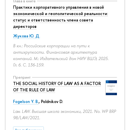
Глава в книге
Практики корпоративного управления в новой
экономической и геополитической реальности:
статус и ответственность члена совета
директоров
Жукова Ю. Д.
В кн.: Российские корпорации на пути к
антихрупкости. Финансовая архитектура
компаний. М.: Издательский дом НИУ ВШЭ, 2025.
Гл. 6.
С. 136-159.
Препринт
THE SOCIAL HISTORY OF LAW AS A FACTOR
OF THE RULE OF LAW
Fogelson Y. B.
,
Poldnikov D.
Law. LAW. Высшая школа экономики, 2021. No. WP BRP
98/LAW/2021.