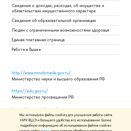
Сведения о доходах, расходах, об имуществе и
Бизне
обязательствах имущественного характера
Образ
Сведения об образовательной организации
Обрат
Людям с ограниченными возможностями здоровья
Единая платежная страница
Работа в Вышке
http://www.minobrnauki.gov.ru/
Министерство науки и высшего образования РФ
https://edu.gov.ru/
Министерство просвещения РФ
https://elearning.hse.ru/mooc
Массовые открытые онлайн-курсы
Мы используем файлы cookies для улучшения работы сайта
НИУ ВШЭ и большего удобства его использования. Более
подробную информацию об использовании файлов cookies
можно найти
здесь
, наши правила обработки персональных