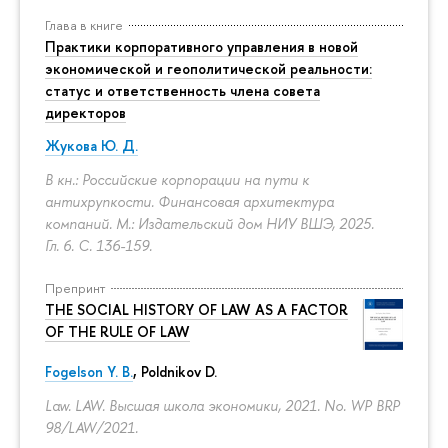
Глава в книге
Практики корпоративного управления в новой
экономической и геополитической реальности:
статус и ответственность члена совета
директоров
Жукова Ю. Д.
В кн.: Российские корпорации на пути к
антихрупкости. Финансовая архитектура
компаний. М.: Издательский дом НИУ ВШЭ, 2025.
Гл. 6.
С. 136-159.
Препринт
THE SOCIAL HISTORY OF LAW AS A FACTOR
OF THE RULE OF LAW
Fogelson Y. B.
,
Poldnikov D.
Law. LAW. Высшая школа экономики, 2021. No. WP BRP
98/LAW/2021.