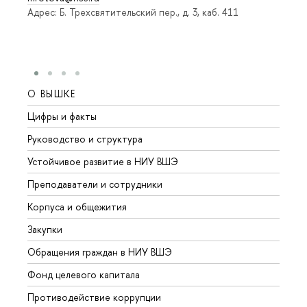
Адрес: Б. Трехсвятительский пер., д. 3, каб. 411
О ВЫШКЕ
ОБР
Цифры и факты
Лице
Руководство и структура
Довуз
Устойчивое развитие в НИУ ВШЭ
Олим
Преподаватели и сотрудники
Прием
Корпуса и общежития
Вышк
Закупки
Прием
Обращения граждан в НИУ ВШЭ
Аспир
Фонд целевого капитала
Допол
Противодействие коррупции
Центр