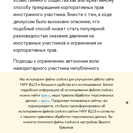
хозяйственного общества как альтернативному
способу прекращения корпоративных прав
иностранного участника. Вместе с тем, в ходе
дискуссии было высказано опасение, что
подобный способ может стать популярной
разновидностью оказания давления на
иностранных участников и ограничения их
корпоративных прав.
Подходы к ограничению автономии воли
мажоритарного участника непубличного
хозяйственного общества при распределении
Мы используем файлы cookies для улучшения работы сайта
прибыли (дивидендов) стали центральной темой
НИУ ВШЭ и большего удобства его использования. Более
выступления Дмитрия Дмитриевича Кваскова,
подробную информацию об использовании файлов cookies
можно найти
здесь
, наши правила обработки персональных
аспиранта Института законодательства и
данных –
здесь
. Продолжая пользоваться сайтом, вы
✖
сравнительного правоведения при Правительстве
подтверждаете, что были проинформированы об
РФ, заведующего сектором проектной
использовании файлов cookies сайтом НИУ ВШЭ и согласны
с нашими правилами обработки персональных данных. Вы
разработки нормативного регулирования в сфере
можете отключить файлы cookies в настройках Вашего
поддержки предпринимательской деятельности
браузера.
Департамента предпринимательства и