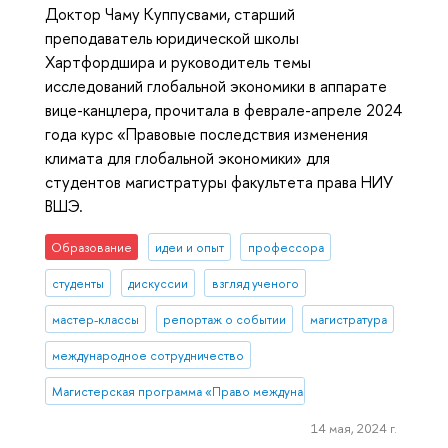
Доктор Чаму Куппусвами, старший
преподаватель юридической школы
Хартфордшира и руководитель темы
исследований глобальной экономики в аппарате
вице-канцлера, прочитала в феврале-апреле 2024
года курс «Правовые последствия изменения
климата для глобальной экономики» для
студентов магистратуры факультета права НИУ
ВШЭ.
Образование
идеи и опыт
профессора
студенты
дискуссии
взгляд ученого
мастер-классы
репортаж о событии
магистратура
международное сотрудничество
Магистерская программа «Право международной торговли и разреше
14 мая, 2024 г.