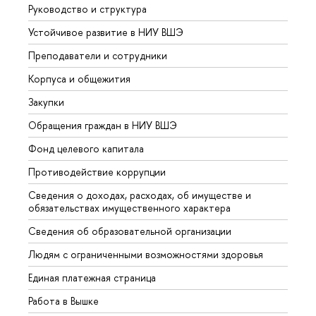
Руководство и структура
Довуз
Устойчивое развитие в НИУ ВШЭ
Олим
Преподаватели и сотрудники
Прием
Корпуса и общежития
Вышк
Закупки
Прием
Обращения граждан в НИУ ВШЭ
Аспир
Фонд целевого капитала
Допол
Противодействие коррупции
Центр
Сведения о доходах, расходах, об имуществе и
Бизне
обязательствах имущественного характера
Образ
Сведения об образовательной организации
Обрат
Людям с ограниченными возможностями здоровья
Единая платежная страница
Работа в Вышке