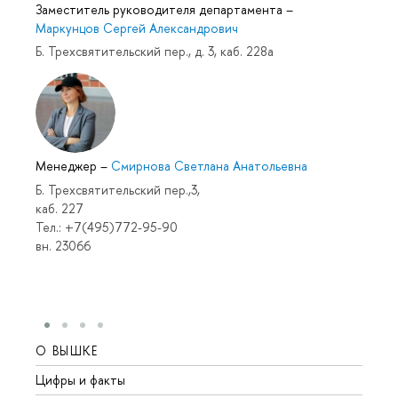
Заместитель руководителя департамента
–
Маркунцов Сергей Александрович
Б. Трехсвятительский пер., д. 3, каб. 228а
Менеджер
–
Смирнова Светлана Анатольевна
Б. Трехсвятительский пер.,3,
каб. 227
Тел.: +7(495)772-95-90
вн. 23066
О ВЫШКЕ
ОБР
Цифры и факты
Лице