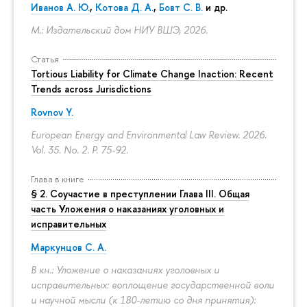
Иванов А. Ю.
,
Котова Д. А.
,
Бовт С. В.
и др.
М.: Издательский дом НИУ ВШЭ, 2026.
Статья
Tortious Liability for Climate Change Inaction: Recent
Trends across Jurisdictions
Rovnov Y.
European Energy and Environmental Law Review. 2026.
Vol. 35. No. 2.
P. 75-92.
Глава в книге
§ 2. Соучастие в преступлении Глава III. Общая
часть Уложения о наказаниях уголовных и
исправительных
Маркунцов С. А.
В кн.: Уложение о наказаниях уголовных и
исправительных: воплощение государственной воли
и научной мысли (к 180-летию со дня принятия):