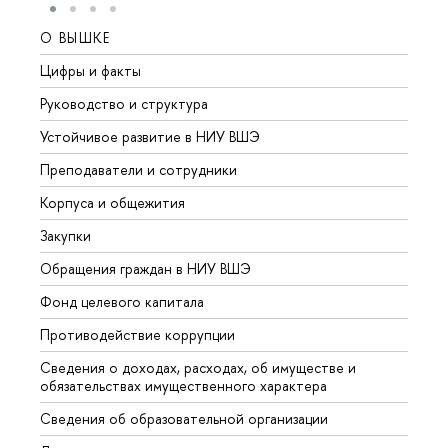
О ВЫШКЕ
ОБР
Цифры и факты
Лице
Руководство и структура
Довуз
Устойчивое развитие в НИУ ВШЭ
Олим
Преподаватели и сотрудники
Прием
Корпуса и общежития
Вышк
Закупки
Прием
Обращения граждан в НИУ ВШЭ
Аспир
Фонд целевого капитала
Допол
Противодействие коррупции
Центр
Сведения о доходах, расходах, об имуществе и
Бизне
обязательствах имущественного характера
Образ
Сведения об образовательной организации
Обрат