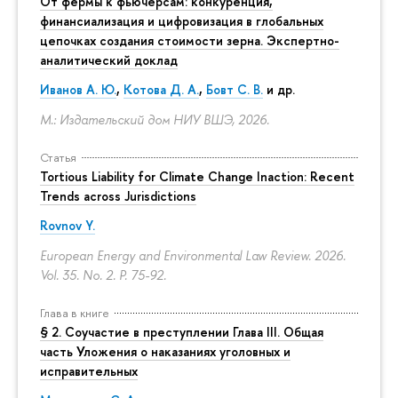
От фермы к фьючерсам: конкуренция,
финансиализация и цифровизация в глобальных
цепочках создания стоимости зерна. Экспертно-
аналитический доклад
Иванов А. Ю.
,
Котова Д. А.
,
Бовт С. В.
и др.
М.: Издательский дом НИУ ВШЭ, 2026.
Статья
Tortious Liability for Climate Change Inaction: Recent
Trends across Jurisdictions
Rovnov Y.
European Energy and Environmental Law Review. 2026.
Vol. 35. No. 2.
P. 75-92.
Глава в книге
§ 2. Соучастие в преступлении Глава III. Общая
часть Уложения о наказаниях уголовных и
исправительных