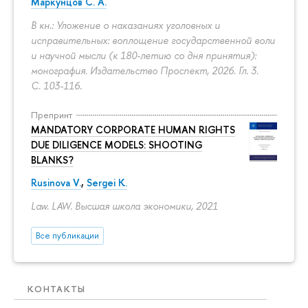
Маркунцов С. А.
В кн.: Уложение о наказаниях уголовных и
исправительных: воплощение государственной воли
и научной мысли (к 180-летию со дня принятия):
монография. Издательство Проспект, 2026. Гл. 3.
С. 103-116.
Препринт
MANDATORY CORPORATE HUMAN RIGHTS
DUE DILIGENCE MODELS: SHOOTING
BLANKS?
Rusinova V.
,
Sergei K.
Law. LAW. Высшая школа экономики, 2021
Все публикации
КОНТАКТЫ