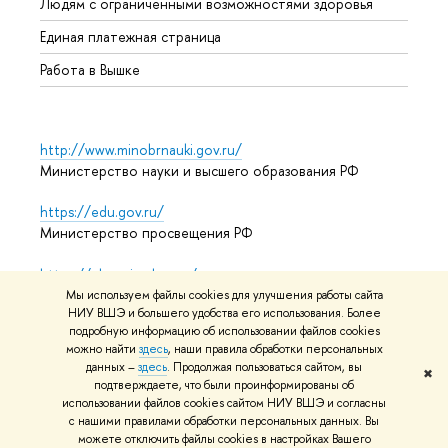
Людям с ограниченными возможностями здоровья
Единая платежная страница
Работа в Вышке
http://www.minobrnauki.gov.ru/
Министерство науки и высшего образования РФ
https://edu.gov.ru/
Министерство просвещения РФ
https://elearning.hse.ru/mooc
Массовые открытые онлайн-курсы
Мы используем файлы cookies для улучшения работы сайта
НИУ ВШЭ и большего удобства его использования. Более
подробную информацию об использовании файлов cookies
можно найти
здесь
, наши правила обработки персональных
© НИУ ВШЭ 1993–2026
Адреса и контакты
Условия
данных –
здесь
. Продолжая пользоваться сайтом, вы
✖
подтверждаете, что были проинформированы об
использования материалов
Политика конфиденциальности
использовании файлов cookies сайтом НИУ ВШЭ и согласны
Карта сайта
с нашими правилами обработки персональных данных. Вы
можете отключить файлы cookies в настройках Вашего
Редактору