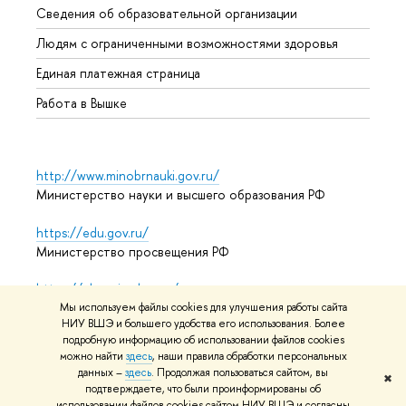
Сведения об образовательной организации
Обрат
Людям с ограниченными возможностями здоровья
Единая платежная страница
Работа в Вышке
http://www.minobrnauki.gov.ru/
Министерство науки и высшего образования РФ
https://edu.gov.ru/
Министерство просвещения РФ
https://elearning.hse.ru/mooc
Массовые открытые онлайн-курсы
Мы используем файлы cookies для улучшения работы сайта
НИУ ВШЭ и большего удобства его использования. Более
подробную информацию об использовании файлов cookies
можно найти
здесь
, наши правила обработки персональных
данных –
здесь
. Продолжая пользоваться сайтом, вы
© НИУ ВШЭ 1993–2026
Адреса и контакты
Условия
✖
подтверждаете, что были проинформированы об
использования материалов
Политика конфиденциальности
использовании файлов cookies сайтом НИУ ВШЭ и согласны