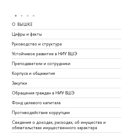
О ВЫШКЕ
ОБР
Цифры и факты
Лице
Руководство и структура
Довуз
Устойчивое развитие в НИУ ВШЭ
Олим
Преподаватели и сотрудники
Прием
Корпуса и общежития
Вышк
Закупки
Прием
Обращения граждан в НИУ ВШЭ
Аспир
Фонд целевого капитала
Допол
Противодействие коррупции
Центр
Сведения о доходах, расходах, об имуществе и
Бизне
обязательствах имущественного характера
Образ