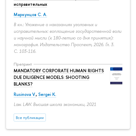
исправительных
Маркунцов С. А.
В кн.: Уложение о наказаниях уголовных и
исправительных: воплощение государственной воли
и научной мысли (к 180-летию со дня принятия):
монография. Издательство Проспект, 2026. Гл. 3.
С. 103-116.
Препринт
MANDATORY CORPORATE HUMAN RIGHTS
DUE DILIGENCE MODELS: SHOOTING
BLANKS?
Rusinova V.
,
Sergei K.
Law. LAW. Высшая школа экономики, 2021
Все публикации