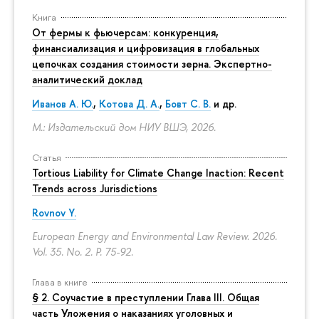
Книга
От фермы к фьючерсам: конкуренция,
финансиализация и цифровизация в глобальных
цепочках создания стоимости зерна. Экспертно-
аналитический доклад
Иванов А. Ю.
,
Котова Д. А.
,
Бовт С. В.
и др.
М.: Издательский дом НИУ ВШЭ, 2026.
Статья
Tortious Liability for Climate Change Inaction: Recent
Trends across Jurisdictions
Rovnov Y.
European Energy and Environmental Law Review. 2026.
Vol. 35. No. 2.
P. 75-92.
Глава в книге
§ 2. Соучастие в преступлении Глава III. Общая
часть Уложения о наказаниях уголовных и