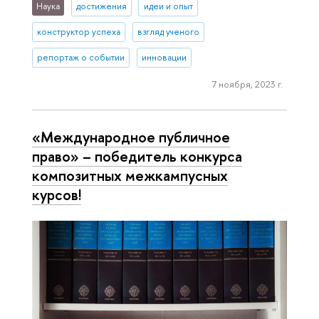
Наука
достижения
идеи и опыт
конструктор успеха
взгляд ученого
репортаж о событии
инновации
7 ноября, 2023 г.
«Международное публичное
право» – победитель конкурса
композитных межкампусных
курсов!