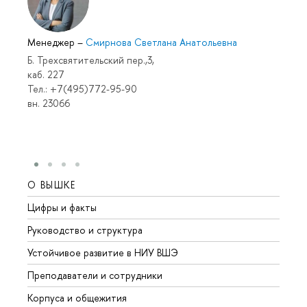
Менеджер
–
Смирнова Светлана Анатольевна
Б. Трехсвятительский пер.,3,
каб. 227
Тел.: +7(495)772-95-90
вн. 23066
О ВЫШКЕ
ОБР
Цифры и факты
Лице
Руководство и структура
Довуз
Устойчивое развитие в НИУ ВШЭ
Олим
Преподаватели и сотрудники
Прием
Корпуса и общежития
Вышк