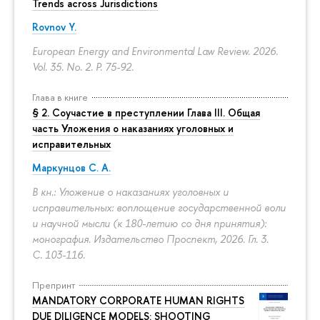
Trends across Jurisdictions
Rovnov Y.
European Energy and Environmental Law Review. 2026.
Vol. 35. No. 2.
P. 75-92.
Глава в книге
§ 2. Соучастие в преступлении Глава III. Общая
часть Уложения о наказаниях уголовных и
исправительных
Маркунцов С. А.
В кн.: Уложение о наказаниях уголовных и
исправительных: воплощение государственной воли
и научной мысли (к 180-летию со дня принятия):
монография. Издательство Проспект, 2026. Гл. 3.
С. 103-116.
Препринт
MANDATORY CORPORATE HUMAN RIGHTS
DUE DILIGENCE MODELS: SHOOTING