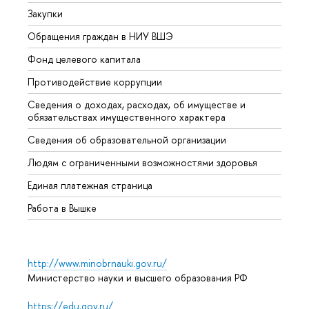
Закупки
Прием
Обращения граждан в НИУ ВШЭ
Аспир
Фонд целевого капитала
Допол
Противодействие коррупции
Центр
Сведения о доходах, расходах, об имуществе и
Бизне
обязательствах имущественного характера
Образ
Сведения об образовательной организации
Обрат
Людям с ограниченными возможностями здоровья
Единая платежная страница
Работа в Вышке
http://www.minobrnauki.gov.ru/
Министерство науки и высшего образования РФ
https://edu.gov.ru/