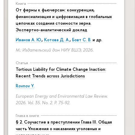
Книга
От фермы к фьючерсам: конкуренция,
финансиализация и цифровизация в глобальных
цепочках создания стоимости зерна.
Экспертно-аналитический доклад
Иванов А. Ю.
,
Котова Д. А.
,
Бовт С. В.
и др.
М.: Издательский дом НИУ ВШЭ, 2026.
Статья
Tortious Liability for Climate Change Inaction:
Recent Trends across Jurisdictions
Rovnov Y.
European Energy and Environmental Law Review.
2026. Vol. 35. No. 2.
P. 75-92.
Глава в книге
§ 2. Соучастие в преступлении Глава III. Общая
часть Уложения о наказаниях уголовных и