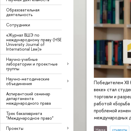
Образовательная
деятельность
Сотрудники
«Журнал ВШЭ по
международному праву (HSE
University Journal of
International Law)»
Научно-учебные
лаборатории и проектные
группы
Научно-методические
Победителем XII 
объединения
веке» стал студ
Аспирантский семинар
торговли и разр
департамента
международного права
работой «Борьба 
проблемой измене
Трек бакалавриата
международных до
"Международное право"
Проекты
Наука
студенты