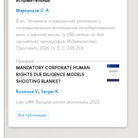
исправительных
Маркунцов С. А.
В кн.: Уложение о наказаниях уголовных и
исправительных: воплощение государственной
воли и научной мысли (к 180-летию со дня
принятия): монография. Издательство
Проспект, 2026. Гл. 3.
С. 103-116.
Препринт
MANDATORY CORPORATE HUMAN
RIGHTS DUE DILIGENCE MODELS:
SHOOTING BLANKS?
Rusinova V.
,
Sergei K.
Law. LAW. Высшая школа экономики, 2021
Все публикации