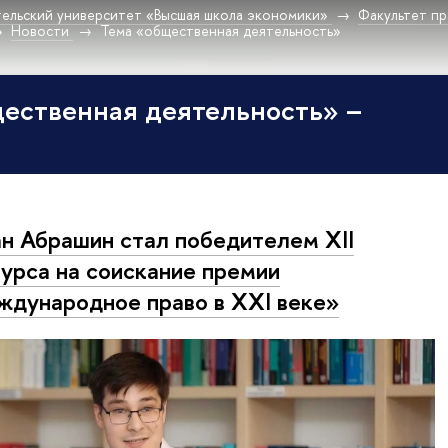
ельский университет «Высшая школа экономики»
Факультет пр
Новости
Тема «общественная деятельность»
ественная деятельность» –
н Абрашин стал победителем XII
урса на соискание премии
дународное право в XXI веке»