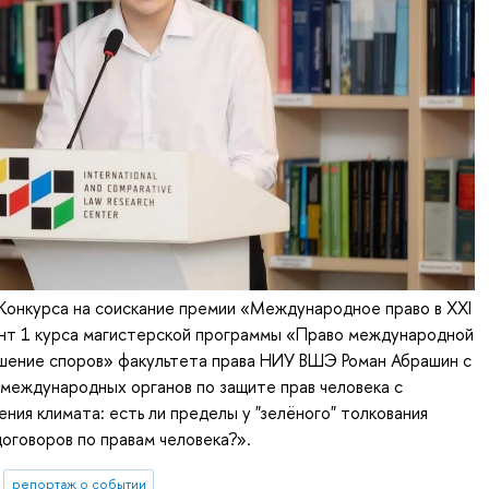
Конкурса на соискание премии «Международное право в XXI
ент 1 курса магистерской программы «Право международной
ешение споров» факультета права НИУ ВШЭ Роман Абрашин с
международных органов по защите прав человека с
ния климата: есть ли пределы у "зелёного" толкования
говоров по правам человека?».
репортаж о событии