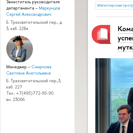
Заместитель руководителя
Магистерская прог
департамента
–
Маркунцов
Сергей Александрович
Б. Трехсвятительский пер., д.
Кома
3, каб. 228а
успе
мутк
Менеджер
–
Смирнова
Светлана Анатольевна
Б. Трехсвятительский пер.,3,
каб. 227
Тел.: +7(495)772-95-90
вн. 23066