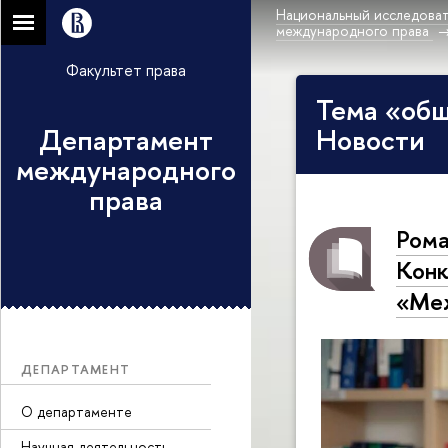
Национальный исследоват
международного права
Факультет права
Тема «общ
Департамент
Новости
международного
права
Рома
Конк
«Меж
ДЕПАРТАМЕНТ
О департаменте
Научная деятельность