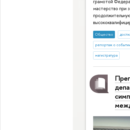
грамотой Федера
мастерство при з
продолжительную 
высококвалифици
Общество
дост
репортаж о событи
магистратура
Преп
депа
симп
межд