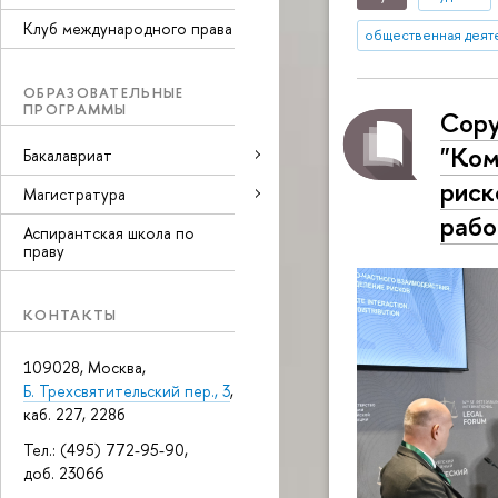
Клуб международного права
общественная деят
ОБРАЗОВАТЕЛЬНЫЕ
ПРОГРАММЫ
Сору
"Ком
Бакалавриат
риск
Магистратура
раб
Аспирантская школа по
праву
КОНТАКТЫ
109028, Москва,
Б. Трехсвятительский пер., 3
,
каб. 227, 228б
Тел.: (495) 772-95-90,
доб. 23066