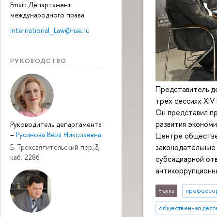
Email: Департамент
международного права
International_Law@hse.ru
РУКОВОДСТВО
Представитель де
трёх сессиях XI
Он представил п
развития экономи
Руководитель департамента
–
Русинова Вера Николаевна
Центре обществе
законодательные
Б. Трехсвятительский пер.,3,
каб. 228б
субсидиарной отв
антикоррупционн
Наука
профессо
общественная деят