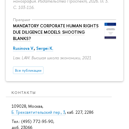
монография. Издательство Проспект, 2026. Гл. 3.
С. 103-116.
Препринт
MANDATORY CORPORATE HUMAN RIGHTS
DUE DILIGENCE MODELS: SHOOTING
BLANKS?
Rusinova V.
,
Sergei K.
Law. LAW. Высшая школа экономики, 2021
Все публикации
КОНТАКТЫ
109028, Москва,
Б. Трехсвятительский пер., 3
, каб. 227, 228б
Тел.: (495) 772-95-90,
доб. 23066