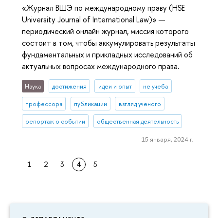
«Журнал ВШЭ по международному праву (HSE
University Journal of International Law)» —
периодический онлайн журнал, миссия которого
состоит в том, чтобы аккумулировать результаты
фундаментальных и прикладных исследований об
актуальных вопросах международного права.
Наука
достижения
идеи и опыт
не учеба
профессора
публикации
взгляд ученого
репортаж о событии
общественная деятельность
15 января, 2024 г.
1
2
3
4
5