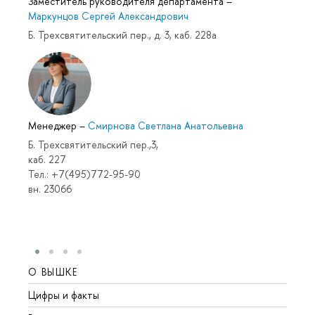
Заместитель руководителя департамента
–
Маркунцов Сергей Александрович
Б. Трехсвятительский пер., д. 3, каб. 228а
Менеджер
–
Смирнова Светлана Анатольевна
Б. Трехсвятительский пер.,3,
каб. 227
Тел.: +7(495)772-95-90
вн. 23066
О ВЫШКЕ
ОБР
Цифры и факты
Лице