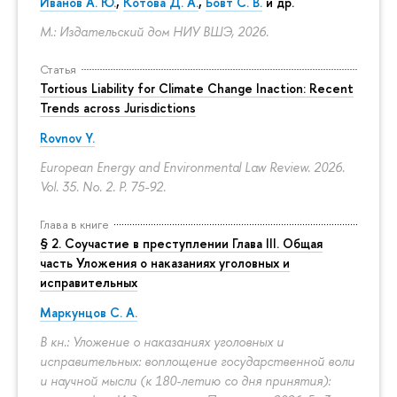
Иванов А. Ю.
,
Котова Д. А.
,
Бовт С. В.
и др.
М.: Издательский дом НИУ ВШЭ, 2026.
Статья
Tortious Liability for Climate Change Inaction: Recent
Trends across Jurisdictions
Rovnov Y.
European Energy and Environmental Law Review. 2026.
Vol. 35. No. 2.
P. 75-92.
Глава в книге
§ 2. Соучастие в преступлении Глава III. Общая
часть Уложения о наказаниях уголовных и
исправительных
Маркунцов С. А.
В кн.: Уложение о наказаниях уголовных и
исправительных: воплощение государственной воли
и научной мысли (к 180-летию со дня принятия):