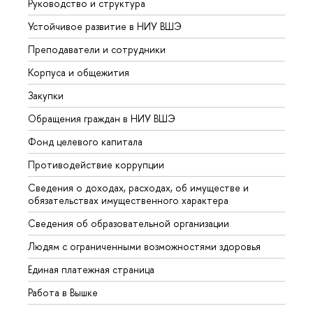
Руководство и структура
Довуз
Устойчивое развитие в НИУ ВШЭ
Олим
Преподаватели и сотрудники
Прием
Корпуса и общежития
Вышк
Закупки
Прием
Обращения граждан в НИУ ВШЭ
Аспир
Фонд целевого капитала
Допол
Противодействие коррупции
Центр
Сведения о доходах, расходах, об имуществе и
Бизне
обязательствах имущественного характера
Образ
Сведения об образовательной организации
Обрат
Людям с ограниченными возможностями здоровья
Единая платежная страница
Работа в Вышке