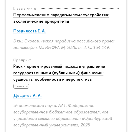
Глава в книге
Переосмысление парадигмы землеустройства:
экологические приоритеты
Позднякова Е. А.
В кн.: Экологическая парадигма российского права:
монография. М.: ИНФРА-М, 2026. Гл. 2.
С. 134-149.
Препринт
Риск - ориентированный подход в управлении
государственными (публичными) финансами:
сущность, особенности и перспективы
В печати
Дощатов А. А.
Экономические науки. АА1. Федеральное
государственное бюджетное образовательное
учреждение высшего образования «Оренбургский
государственный университет», 2025