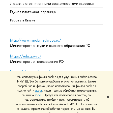
Людям с ограниченными возможностями здоровья
Единая платежная страница
Работа в Вышке
http://www.minobrnauki.gov.ru/
Министерство науки и высшего образования РФ
https://edu.gov.ru/
Министерство просвещения РФ
https://elearning.hse.ru/mooc
Массовые открытые онлайн-курсы
Мы используем файлы cookies для улучшения работы сайта
НИУ ВШЭ и большего удобства его использования. Более
подробную информацию об использовании файлов cookies
можно найти
здесь
, наши правила обработки персональных
данных –
здесь
. Продолжая пользоваться сайтом, вы
© НИУ ВШЭ 1993–2026
Адреса и контакты
Условия
✖
подтверждаете, что были проинформированы об
использования материалов
Политика конфиденциальности
использовании файлов cookies сайтом НИУ ВШЭ и согласны
Карта сайта
с нашими правилами обработки персональных данных. Вы