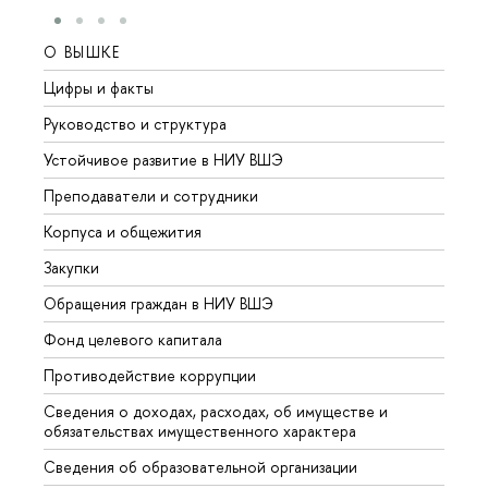
О ВЫШКЕ
ОБР
Цифры и факты
Лице
Руководство и структура
Довуз
Устойчивое развитие в НИУ ВШЭ
Олим
Преподаватели и сотрудники
Прием
Корпуса и общежития
Вышк
Закупки
Прием
Обращения граждан в НИУ ВШЭ
Аспир
Фонд целевого капитала
Допол
Противодействие коррупции
Центр
Сведения о доходах, расходах, об имуществе и
Бизне
обязательствах имущественного характера
Образ
Сведения об образовательной организации
Обрат