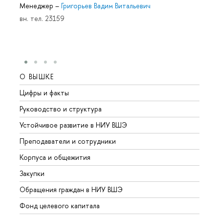
Менеджер
–
Григорьев Вадим Витальевич
вн. тел. 23159
О ВЫШКЕ
ОБР
Цифры и факты
Лице
Руководство и структура
Довуз
Устойчивое развитие в НИУ ВШЭ
Олим
Преподаватели и сотрудники
Прием
Корпуса и общежития
Вышк
Закупки
Прием
Обращения граждан в НИУ ВШЭ
Аспир
Фонд целевого капитала
Допол