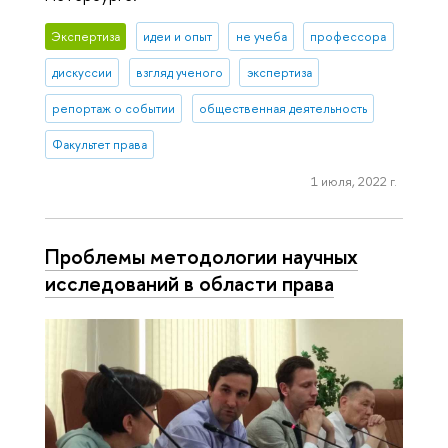
Экспертиза
идеи и опыт
не учеба
профессора
дискуссии
взгляд ученого
экспертиза
репортаж о событии
общественная деятельность
Факультет права
1 июля, 2022 г.
Проблемы методологии научных
исследований в области права