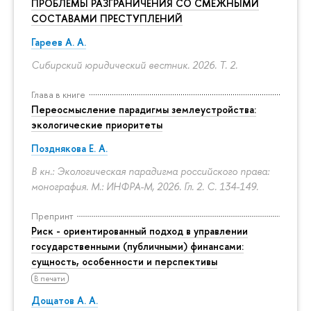
ПРОБЛЕМЫ РАЗГРАНИЧЕНИЯ СО СМЕЖНЫМИ
СОСТАВАМИ ПРЕСТУПЛЕНИЙ
Гареев А. А.
Сибирский юридический вестник. 2026. Т. 2.
Глава в книге
Переосмысление парадигмы землеустройства:
экологические приоритеты
Позднякова Е. А.
В кн.: Экологическая парадигма российского права:
монография. М.: ИНФРА-М, 2026. Гл. 2.
С. 134-149.
Препринт
Риск - ориентированный подход в управлении
государственными (публичными) финансами:
сущность, особенности и перспективы
В печати
Дощатов А. А.