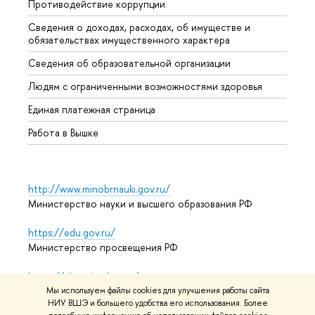
Противодействие коррупции
Центр
Сведения о доходах, расходах, об имуществе и
Бизне
обязательствах имущественного характера
Образ
Сведения об образовательной организации
Обрат
Людям с ограниченными возможностями здоровья
Единая платежная страница
Работа в Вышке
http://www.minobrnauki.gov.ru/
Министерство науки и высшего образования РФ
https://edu.gov.ru/
Министерство просвещения РФ
https://elearning.hse.ru/mooc
Массовые открытые онлайн-курсы
Мы используем файлы cookies для улучшения работы сайта
НИУ ВШЭ и большего удобства его использования. Более