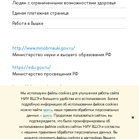
Людям с ограниченными возможностями здоровья
Единая платежная страница
Работа в Вышке
http://www.minobrnauki.gov.ru/
Министерство науки и высшего образования РФ
https://edu.gov.ru/
Министерство просвещения РФ
https://elearning.hse.ru/mooc
Массовые открытые онлайн-курсы
Мы используем файлы cookies для улучшения работы сайта
НИУ ВШЭ и большего удобства его использования. Более
подробную информацию об использовании файлов cookies
можно найти
здесь
, наши правила обработки персональных
© НИУ ВШЭ 1993–2026
Адреса и контакты
Условия
данных –
здесь
. Продолжая пользоваться сайтом, вы
✖
подтверждаете, что были проинформированы об
использования материалов
Политика конфиденциальности
использовании файлов cookies сайтом НИУ ВШЭ и согласны
Карта сайта
с нашими правилами обработки персональных данных. Вы
можете отключить файлы cookies в настройках Вашего