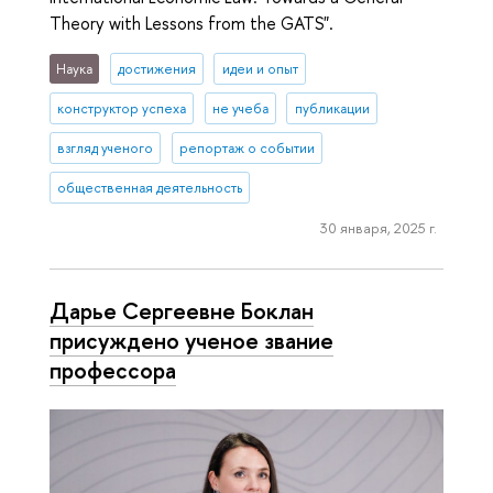
Theory with Lessons from the GATS".
Наука
достижения
идеи и опыт
конструктор успеха
не учеба
публикации
взгляд ученого
репортаж о событии
общественная деятельность
30 января, 2025 г.
Дарье Сергеевне Боклан
присуждено ученое звание
профессора