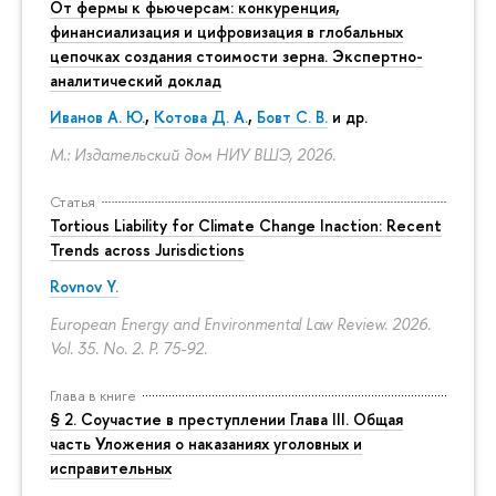
От фермы к фьючерсам: конкуренция,
финансиализация и цифровизация в глобальных
цепочках создания стоимости зерна. Экспертно-
аналитический доклад
Иванов А. Ю.
,
Котова Д. А.
,
Бовт С. В.
и др.
М.: Издательский дом НИУ ВШЭ, 2026.
Статья
Tortious Liability for Climate Change Inaction: Recent
Trends across Jurisdictions
Rovnov Y.
European Energy and Environmental Law Review. 2026.
Vol. 35. No. 2.
P. 75-92.
Глава в книге
§ 2. Соучастие в преступлении Глава III. Общая
часть Уложения о наказаниях уголовных и
исправительных