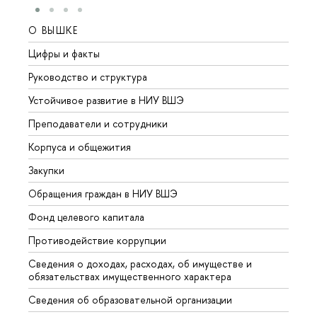
О ВЫШКЕ
ОБР
Цифры и факты
Лице
Руководство и структура
Довуз
Устойчивое развитие в НИУ ВШЭ
Олим
Преподаватели и сотрудники
Прием
Корпуса и общежития
Вышк
Закупки
Прием
Обращения граждан в НИУ ВШЭ
Аспир
Фонд целевого капитала
Допол
Противодействие коррупции
Центр
Сведения о доходах, расходах, об имуществе и
Бизне
обязательствах имущественного характера
Образ
Сведения об образовательной организации
Обрат