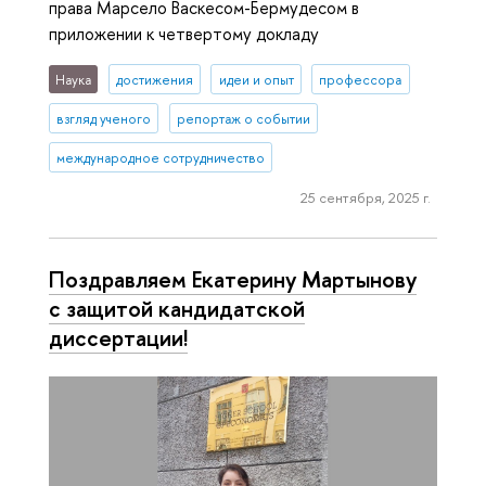
права Марсело Васкесом-Бермудесом в
приложении к четвертому докладу
Наука
достижения
идеи и опыт
профессора
взгляд ученого
репортаж о событии
международное сотрудничество
25 сентября, 2025 г.
Поздравляем Екатерину Мартынову
с защитой кандидатской
диссертации!