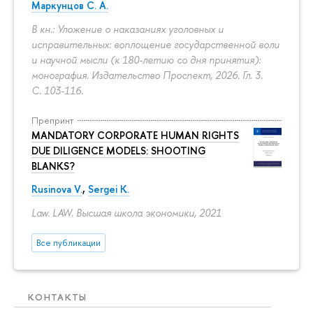
Маркунцов С. А.
В кн.: Уложение о наказаниях уголовных и
исправительных: воплощение государственной воли
и научной мысли (к 180-летию со дня принятия):
монография. Издательство Проспект, 2026. Гл. 3.
С. 103-116.
Препринт
MANDATORY CORPORATE HUMAN RIGHTS
DUE DILIGENCE MODELS: SHOOTING
BLANKS?
Rusinova V.
,
Sergei K.
Law. LAW. Высшая школа экономики, 2021
Все публикации
КОНТАКТЫ