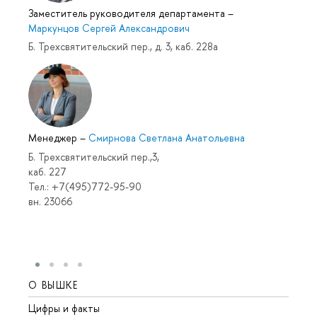
Заместитель руководителя департамента
–
Маркунцов Сергей Александрович
Б. Трехсвятительский пер., д. 3, каб. 228а
Менеджер
–
Смирнова Светлана Анатольевна
Б. Трехсвятительский пер.,3,
каб. 227
Тел.: +7(495)772-95-90
вн. 23066
О ВЫШКЕ
ОБР
Цифры и факты
Лице