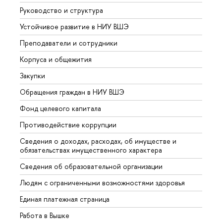
Руководство и структура
Довуз
Устойчивое развитие в НИУ ВШЭ
Олим
Преподаватели и сотрудники
Прием
Корпуса и общежития
Вышк
Закупки
Прием
Обращения граждан в НИУ ВШЭ
Аспир
Фонд целевого капитала
Допол
Противодействие коррупции
Центр
Сведения о доходах, расходах, об имуществе и
Бизне
обязательствах имущественного характера
Образ
Сведения об образовательной организации
Обрат
Людям с ограниченными возможностями здоровья
Единая платежная страница
Работа в Вышке