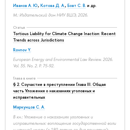
Иванов А. Ю.
,
Котова Д. А.
,
Бовт С. В.
и др.
М.: Издательский дом НИУ ВШЭ, 2026.
Статья
Tortious Liability for Climate Change Inaction: Recent
Trends across Jurisdictions
Rovnov Y.
European Energy and Environmental Law Review. 2026.
Vol. 35. No. 2.
P. 75-92.
Глава в книге
§ 2. Соучастие в преступлении Глава III. Общая
часть Уложения о наказаниях уголовных и
исправительных
Маркунцов С. А.
В кн.: Уложение о наказаниях уголовных и
исправительных: воплощение государственной воли
и научной мысли (к 180-летию со дня принятия):