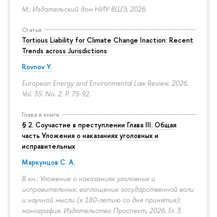
М.: Издательский дом НИУ ВШЭ, 2026.
Статья
Tortious Liability for Climate Change Inaction: Recent
Trends across Jurisdictions
Rovnov Y.
European Energy and Environmental Law Review. 2026.
Vol. 35. No. 2.
P. 75-92.
Глава в книге
§ 2. Соучастие в преступлении Глава III. Общая
часть Уложения о наказаниях уголовных и
исправительных
Маркунцов С. А.
В кн.: Уложение о наказаниях уголовных и
исправительных: воплощение государственной воли
и научной мысли (к 180-летию со дня принятия):
монография. Издательство Проспект, 2026. Гл. 3.