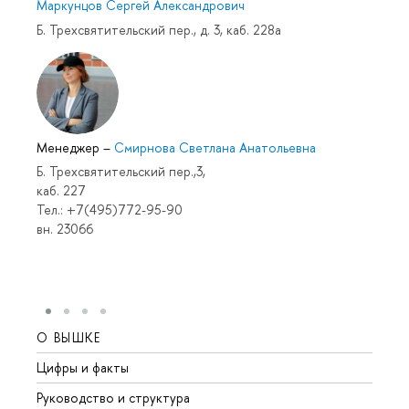
Маркунцов Сергей Александрович
Б. Трехсвятительский пер., д. 3, каб. 228а
Менеджер
–
Смирнова Светлана Анатольевна
Б. Трехсвятительский пер.,3,
каб. 227
Тел.: +7(495)772-95-90
вн. 23066
О ВЫШКЕ
ОБР
Цифры и факты
Лице
Руководство и структура
Довуз