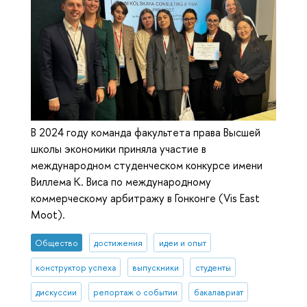
В 2024 году команда факультета права Высшей
школы экономики приняла участие в
международном студенческом конкурсе имени
Виллема К. Виса по международному
коммерческому арбитражу в Гонконге (Vis East
Moot).
Общество
достижения
идеи и опыт
конструктор успеха
выпускники
студенты
дискуссии
репортаж о событии
бакалавриат