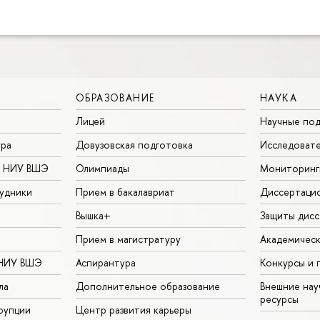
ОБРАЗОВАНИЕ
НАУКА
Лицей
Научные под
ура
Довузовская подготовка
Исследовате
в НИУ ВШЭ
Олимпиады
Мониторинг
удники
Прием в бакалавриат
Диссертаци
Вышка+
Защиты дисс
Прием в магистратуру
Академическ
 НИУ ВШЭ
Аспирантура
Конкурсы и 
ла
Дополнительное образование
Внешние на
ресурсы
рупции
Центр развития карьеры