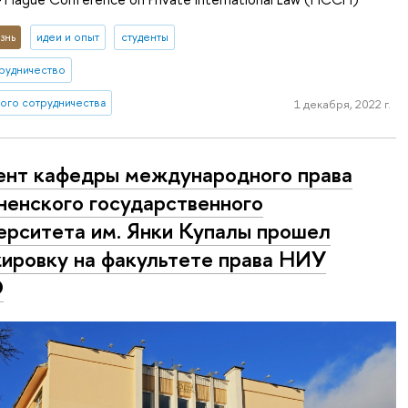
знь
идеи и опыт
студенты
рудничество
ого сотрудничества
1 декабря, 2022 г.
нт кафедры международного права
ненского государственного
ерситета им. Янки Купалы прошел
ировку на факультете права НИУ
Э