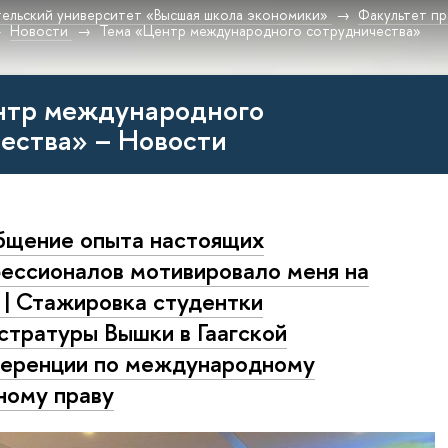
ельский университет «Высшая школа экономики»
Факультет пр
Новости
Тема «Центр международного сотрудничества»
нтр международного
ества» – Новости
щение опыта настоящих
ессионалов мотивировало меня на
 | Стажировка студентки
стратуры Вышки в Гаагской
еренции по международному
ному праву