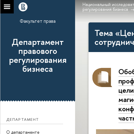
Национальный исследоват
регулирования бизнеса
Факультет права
Тема «Це
Департамент
сотруднич
правового
регулирования
бизнеса
Обоб
проф
цели
маги
конф
част
ДЕПАРТАМЕНТ
О департаменте