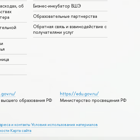
асходах, об
Бизнес-инкубатор ВШЭ
ьствах
Образовательные партнерства
тера
Обратная связь и взаимодействие с
тельной
получателями услуг
ми
ья
аница
.gov.ru/
https://edu.gov.ru/
 высшего образования РФ
Министерство просвещения РФ
дреса и контакты
Условия использования материалов
ности
Карта сайта