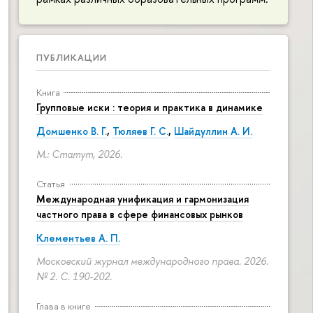
ПУБЛИКАЦИИ
Книга
Групповые иски : теория и практика в динамике
Домшенко В. Г.
,
Тюляев Г. С.
,
Шайдуллин А. И.
М.: Статут, 2026.
Статья
Международная унификация и гармонизация
частного права в сфере финансовых рынков
Клементьев А. П.
Московский журнал международного права. 2026.
№ 2.
С. 190-202.
Глава в книге