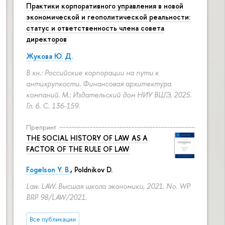
Практики корпоративного управления в новой
экономической и геополитической реальности:
статус и ответственность члена совета
директоров
Жукова Ю. Д.
В кн.: Российские корпорации на пути к
антихрупкости. Финансовая архитектура
компаний. М.: Издательский дом НИУ ВШЭ, 2025.
Гл. 6.
С. 136-159.
Препринт
THE SOCIAL HISTORY OF LAW AS A
FACTOR OF THE RULE OF LAW
Fogelson Y. B.
,
Poldnikov D.
Law. LAW. Высшая школа экономики, 2021. No. WP
BRP 98/LAW/2021.
Все публикации