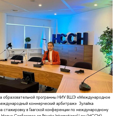
са образовательной программы НИУ ВШЭ «Международное
 международный коммерческий арбитраж» Зулайка
а стажировку в Гаагской конференции по международному
 Hague Conference on Private International Law (HCCH)