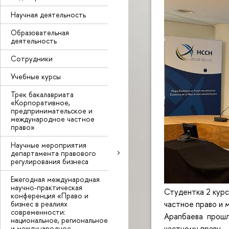
Научная деятельность
Образовательная
деятельность
Сотрудники
Учебные курсы
Трек бакалавриата
«Корпоративное,
предпринимательское и
международное частное
право»
Научные мероприятия
департамента правового
регулирования бизнеса
Ежегодная международная
научно-практическая
Студентка 2 кур
конференция «Право и
частное право и
бизнес в реалиях
современности:
Арапбаева прошл
национальное, региональное
частному праву —
и международное