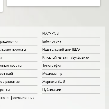
РЕСУРСЫ
разделения
Библиотека
льские проекты
Издательский дом ВШЭ
и
Книжный магазин «БукВышка»
онные советы
Типография
ертаций
Медиацентр
ое развитие
Журналы ВШЭ
гранты
Публикации
учно-информационные