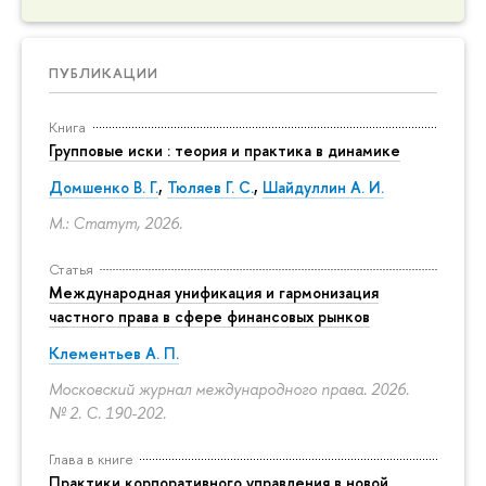
ПУБЛИКАЦИИ
Книга
Групповые иски : теория и практика в динамике
Домшенко В. Г.
,
Тюляев Г. С.
,
Шайдуллин А. И.
М.: Статут, 2026.
Статья
Международная унификация и гармонизация
частного права в сфере финансовых рынков
Клементьев А. П.
Московский журнал международного права. 2026.
№ 2.
С. 190-202.
Глава в книге
Практики корпоративного управления в новой