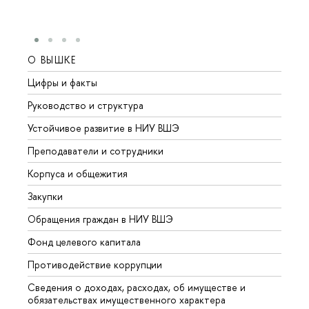
О ВЫШКЕ
ОБР
Цифры и факты
Лице
Руководство и структура
Довуз
Устойчивое развитие в НИУ ВШЭ
Олим
Преподаватели и сотрудники
Прием
Корпуса и общежития
Вышк
Закупки
Прием
Обращения граждан в НИУ ВШЭ
Аспир
Фонд целевого капитала
Допол
Противодействие коррупции
Центр
Сведения о доходах, расходах, об имуществе и
Бизне
обязательствах имущественного характера