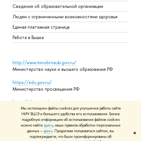
Образ
Сведения об образовательной организации
Обрат
Людям с ограниченными возможностями здоровья
Единая платежная страница
Работа в Вышке
http://www.minobrnauki.gov.ru/
Министерство науки и высшего образования РФ
https://edu.gov.ru/
Министерство просвещения РФ
https://elearning.hse.ru/mooc
Массовые открытые онлайн-курсы
Мы используем файлы cookies для улучшения работы сайта
НИУ ВШЭ и большего удобства его использования. Более
подробную информацию об использовании файлов cookies
можно найти
здесь
, наши правила обработки персональных
данных –
здесь
. Продолжая пользоваться сайтом, вы
© НИУ ВШЭ 1993–2026
Адреса и контакты
Условия
✖
подтверждаете, что были проинформированы об
использования материалов
Политика конфиденциальности