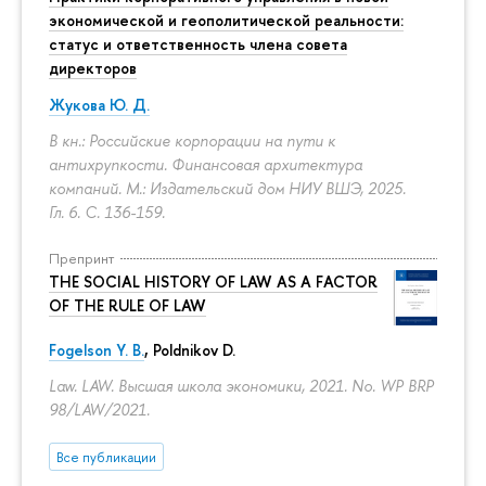
экономической и геополитической реальности:
статус и ответственность члена совета
директоров
Жукова Ю. Д.
В кн.: Российские корпорации на пути к
антихрупкости. Финансовая архитектура
компаний. М.: Издательский дом НИУ ВШЭ, 2025.
Гл. 6.
С. 136-159.
Препринт
THE SOCIAL HISTORY OF LAW AS A FACTOR
OF THE RULE OF LAW
Fogelson Y. B.
,
Poldnikov D.
Law. LAW. Высшая школа экономики, 2021. No. WP BRP
98/LAW/2021.
Все публикации