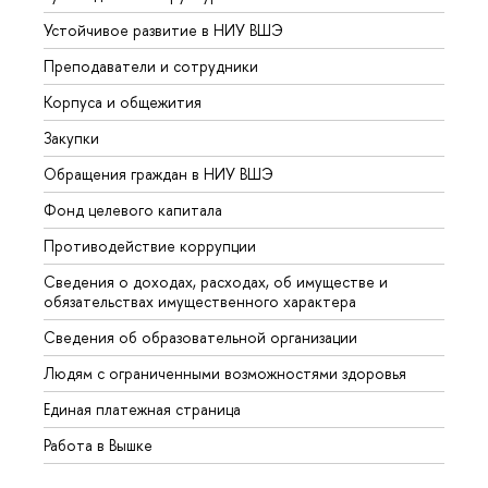
Устойчивое развитие в НИУ ВШЭ
Олим
Преподаватели и сотрудники
Прием
Корпуса и общежития
Вышк
Закупки
Прием
Обращения граждан в НИУ ВШЭ
Аспир
Фонд целевого капитала
Допол
Противодействие коррупции
Центр
Сведения о доходах, расходах, об имуществе и
Бизне
обязательствах имущественного характера
Образ
Сведения об образовательной организации
Обрат
Людям с ограниченными возможностями здоровья
Единая платежная страница
Работа в Вышке