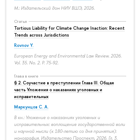
М.: Издательский дом НИУ ВШЭ, 2026.
Статья
Tortious Liability for Climate Change Inaction: Recent
Trends across Jurisdictions
Rovnov Y.
European Energy and Environmental Law Review. 2026.
Vol. 35. No. 2.
P. 75-92.
Глава в книге
§ 2. Соучастие в преступлении Глава III. Общая
часть Уложения о наказаниях уголовных и
исправительных
Маркунцов С. А.
В кн.: Уложение о наказаниях уголовных и
исправительных: воплощение государственной воли
и научной мысли (к 180-летию со дня принятия):
монография. Издательство Проспект, 2026. Гл. 3.