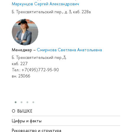
Маркунцов Сергей Александрович
Б. Трехсвятительский пер., д. 3, каб. 228а
Менеджер
–
Смирнова Светлана Анатольевна
Б. Трехсвятительский пер.,3,
каб. 227
Тел.: +7(495)772-95-90
вн. 23066
О ВЫШКЕ
ОБР
Цифры и факты
Лице
Руководство и структура
Довуз