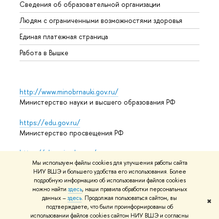
Сведения об образовательной организации
Обрат
Людям с ограниченными возможностями здоровья
Единая платежная страница
Работа в Вышке
http://www.minobrnauki.gov.ru/
Министерство науки и высшего образования РФ
https://edu.gov.ru/
Министерство просвещения РФ
https://elearning.hse.ru/mooc
Массовые открытые онлайн-курсы
Мы используем файлы cookies для улучшения работы сайта
НИУ ВШЭ и большего удобства его использования. Более
подробную информацию об использовании файлов cookies
можно найти
здесь
, наши правила обработки персональных
данных –
здесь
. Продолжая пользоваться сайтом, вы
© НИУ ВШЭ 1993–2026
Адреса и контакты
Условия
✖
подтверждаете, что были проинформированы об
использования материалов
Политика конфиденциальности
использовании файлов cookies сайтом НИУ ВШЭ и согласны
Карта сайта