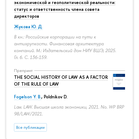
экономической и геополитической реальности:
статус и ответственность члена совета
директоров
Жукова Ю. Д.
В кн.: Российские корпорации на пути к
антихрупкости. Финансовая архитектура
компаний. М.: Издательский дом НИУ ВШЭ, 2025.
Гл. 6.
С. 136-159.
Препринт
THE SOCIAL HISTORY OF LAW AS A FACTOR
OF THE RULE OF LAW
Fogelson Y. B.
,
Poldnikov D.
Law. LAW. Высшая школа экономики, 2021. No. WP BRP
98/LAW/2021.
Все публикации