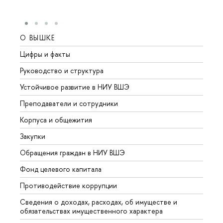
О ВЫШКЕ
ОБР
Цифры и факты
Лице
Руководство и структура
Довуз
Устойчивое развитие в НИУ ВШЭ
Олим
Преподаватели и сотрудники
Прием
Корпуса и общежития
Вышк
Закупки
Прием
Обращения граждан в НИУ ВШЭ
Аспир
Фонд целевого капитала
Допол
Противодействие коррупции
Центр
Сведения о доходах, расходах, об имуществе и
Бизне
обязательствах имущественного характера
Образ