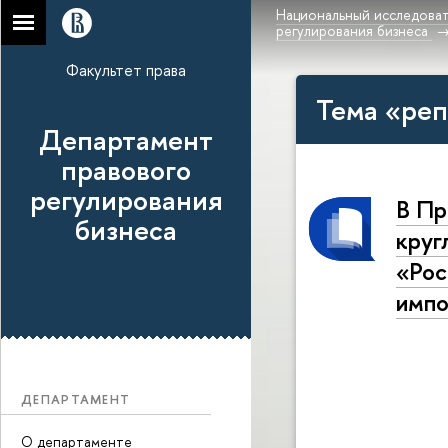
Национальный исследоват
регулирования бизнеса
Факультет права
Тема «реп
Департамент
правового
регулирования
В Пр
бизнеса
круг
«Рос
импо
ДЕПАРТАМЕНТ
О департаменте