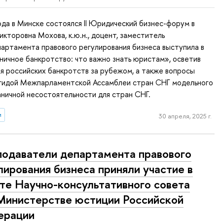
ода в Минске состоялся II Юридический бизнес-форум в
икторовна Мохова, к.ю.н., доцент, заместитель
артамента правового регулирования бизнеса выступила в
ничное банкротство: что важно знать юристам», осветив
я российских банкротств за рубежом, а также вопросы
эгидой Межпарламентской Ассамблеи стран СНГ модельного
аничной несостоятельности для стран СНГ.
и
30 апреля, 2025 г.
одаватели департамента правового
лирования бизнеса приняли участие в
те Научно-консультативного совета
Министерстве юстиции Российской
ерации