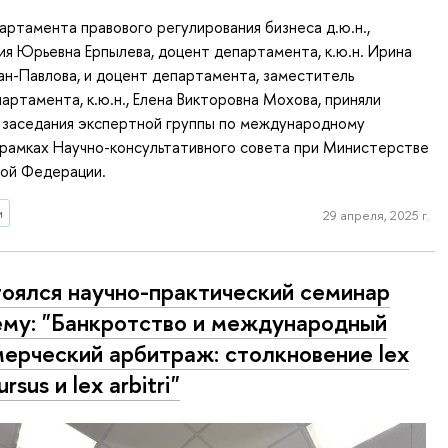
артамента правового регулирования бизнеса д.ю.н.,
я Юрьевна Ерпылева, доцент департамента, к.ю.н. Ирина
ан-Павлова, и доцент департамента, заместитель
артамента, к.ю.н., Елена Викторовна Мохова, приняли
 заседания экспертной группы по международному
 рамках Научно-консультативного совета при Министерстве
кой Федерации.
и
29 апреля, 2025 г.
оялся научно-практический семинар
ему: "Банкротство и международный
ерческий арбитраж: столкновение lex
rsus и lex arbitri"