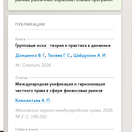
ПУБЛИКАЦИИ
Книга
Групповые иски : теория и практика в динамике
Домшенко В. Г.
,
Тюляев Г. С.
,
Шайдуллин А. И.
М.: Статут, 2026.
Статья
Международная унификация и гармонизация
частного права в сфере финансовых рынков
Клементьев А. П.
Московский журнал международного права. 2026.
№ 2.
С. 190-202.
Глава в книге