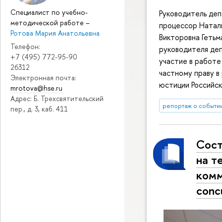
Специалист по учебно-
Руководитель деп
методической работе
–
процессор Натали
Ротова Мария Анатольевна
Викторовна Гетьм
Телефон:
руководителя деп
+7 (495) 772-95-90
участие в работе
26312
частному праву в
Электронная почта:
юстиции Российс
mrotova@hse.ru
Адрес: Б. Трехсвятительский
репортаж о событи
пер., д. 3, каб. 411
Сост
на т
комм
concu