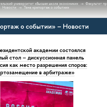
ельский университет «Высшая школа экономики»
Факультет пр
Новости
Тема «репортаж о событии»
ортаж о событии» – Новости
езидентской академии состоялся
лый стол – дискуссионная панель
сия как место разрешения споров:
ртозамещение в арбитраже»