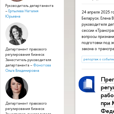
Руководитель департамента
–
Ерпылева Наталия
24 апреля 2025 г
Юрьевна
Беларуси. Елена В
руководителя деп
сессии «Трансгра
вопросы признани
подготовки под 
закона о трансгр
Департамент правового
регулирования бизнеса:
репортаж о событи
Заместитель руководителя
департамента
–
Фонотова
Ольга Владимировна
Преп
регу
рабо
при 
Департамент правового
регулирования бизнеса:
Фед
Заместитель руководителя