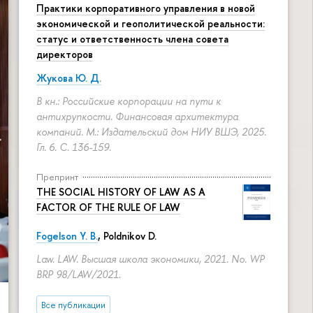
Практики корпоративного управления в новой
экономической и геополитической реальности:
статус и ответственность члена совета
директоров
Жукова Ю. Д.
В кн.: Российские корпорации на пути к
антихрупкости. Финансовая архитектура
компаний. М.: Издательский дом НИУ ВШЭ, 2025.
Гл. 6.
С. 136-159.
Препринт
THE SOCIAL HISTORY OF LAW AS A
FACTOR OF THE RULE OF LAW
Fogelson Y. B.
,
Poldnikov D.
Law. LAW. Высшая школа экономики, 2021. No. WP
BRP 98/LAW/2021.
Все публикации