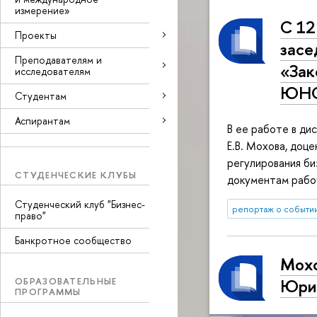
измерение»
С 12
Проекты
засе
Преподавателям и
«Зак
исследователям
ЮН
Студентам
Аспирантам
В ее работе в ди
Е.В. Мохова, доц
регулирования би
СТУДЕНЧЕСКИЕ КЛУБЫ
документам рабо
Студенческий клуб "Бизнес-
репортаж о событи
право"
Банкротное сообщество
Мохо
ОБРАЗОВАТЕЛЬНЫЕ
Юрид
ПРОГРАММЫ