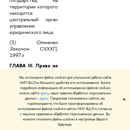
государства, на
территории которого
находится
центральный орган
управления
юридического лица.
(5)
Отменен
Законом СХХХП,
1997 г
ГЛАВА III. Права на
произведения
умственного
Мы используем файлы cookies для улучшения работы сайта
НИУ ВШЭ и большего удобства его использования. Более
труда
подробную информацию об использовании файлов cookies
можно найти
здесь
, наши правила обработки персональных
Авторское право
данных –
здесь
. Продолжая пользоваться сайтом, вы
✖
подтверждаете, что были проинформированы об
§ 19. Авторские
использовании файлов cookies сайтом НИУ ВШЭ и согласны
с нашими правилами обработки персональных данных. Вы
права регулируются
можете отключить файлы cookies в настройках Вашего
правом государства,
браузера.
на территории