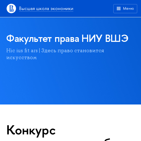
Высшая школа экономики
Меню
Факультет права НИУ ВШЭ
Hic ius fit ars | Здесь право становится
искусством
Конкурс