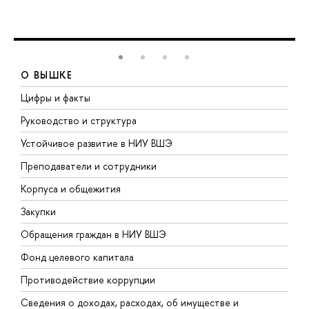
О ВЫШКЕ
Цифры и факты
Л
Руководство и структура
Д
Устойчивое развитие в НИУ ВШЭ
О
Преподаватели и сотрудники
П
Корпуса и общежития
В
Закупки
П
Обращения граждан в НИУ ВШЭ
А
Фонд целевого капитала
Д
Противодействие коррупции
Ц
Сведения о доходах, расходах, об имуществе и
Б