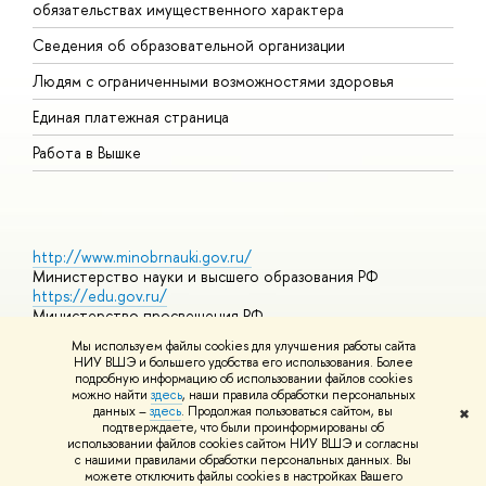
обязательствах имущественного характера
О
Сведения об образовательной организации
О
Людям с ограниченными возможностями здоровья
Единая платежная страница
Работа в Вышке
http://www.minobrnauki.gov.ru/
Министерство науки и высшего образования РФ
https://edu.gov.ru/
Министерство просвещения РФ
https://elearning.hse.ru/mooc
Мы используем файлы cookies для улучшения работы сайта
Массовые открытые онлайн-курсы
НИУ ВШЭ и большего удобства его использования. Более
подробную информацию об использовании файлов cookies
можно найти
здесь
, наши правила обработки персональных
данных –
здесь
. Продолжая пользоваться сайтом, вы
✖
© НИУ ВШЭ 1993–2026
Адреса и контакты
Условия
подтверждаете, что были проинформированы об
использования материалов
Политика конфиденциальности
Карта
использовании файлов cookies сайтом НИУ ВШЭ и согласны
сайта
с нашими правилами обработки персональных данных. Вы
Шрифты HSE Sans и HSE Slab разработаны в
Школе дизайна НИУ
можете отключить файлы cookies в настройках Вашего