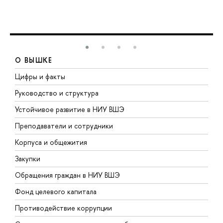
О ВЫШКЕ
Цифры и факты
Л
Руководство и структура
Д
Устойчивое развитие в НИУ ВШЭ
О
Преподаватели и сотрудники
П
Корпуса и общежития
В
Закупки
П
Обращения граждан в НИУ ВШЭ
А
Фонд целевого капитала
Д
Противодействие коррупции
Ц