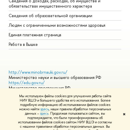
Сведения о доходах, расходах, об имуществе и
Б
обязательствах имущественного характера
О
Сведения об образовательной организации
О
Людям с ограниченными возможностями здоровья
Единая платежная страница
Работа в Вышке
http://www.minobrnauki.gov.ru/
Министерство науки и высшего образования РФ
https://edu.gov.ru/
Министерство просвещения РФ
https://elearning.hse.ru/mooc
Мы используем файлы cookies для улучшения работы сайта
Массовые открытые онлайн-курсы
НИУ ВШЭ и большего удобства его использования. Более
подробную информацию об использовании файлов cookies
можно найти
здесь
, наши правила обработки персональных
данных –
здесь
. Продолжая пользоваться сайтом, вы
✖
© НИУ ВШЭ 1993–2026
Адреса и контакты
Условия
подтверждаете, что были проинформированы об
использования материалов
Политика конфиденциальности
Карта
использовании файлов cookies сайтом НИУ ВШЭ и согласны
сайта
с нашими правилами обработки персональных данных. Вы
Шрифты HSE Sans и HSE Slab разработаны в
Школе дизайна НИУ