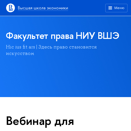
Высшая школа экономики
Меню
Факультет права НИУ ВШЭ
Hic ius fit ars | Здесь право становится
искусством
Вебинар для