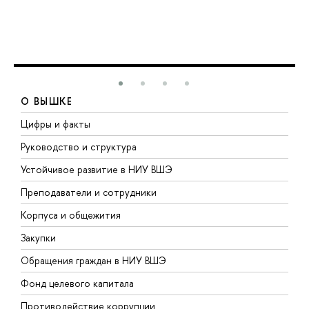
О ВЫШКЕ
Цифры и факты
Л
Руководство и структура
Д
Устойчивое развитие в НИУ ВШЭ
О
Преподаватели и сотрудники
П
Корпуса и общежития
В
Закупки
П
Обращения граждан в НИУ ВШЭ
А
Фонд целевого капитала
Д
Противодействие коррупции
Ц