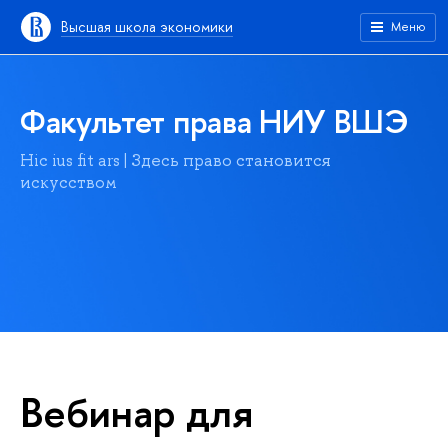
Высшая школа экономики
Меню
Факультет права НИУ ВШЭ
Hic ius fit ars | Здесь право становится
искусством
Вебинар для