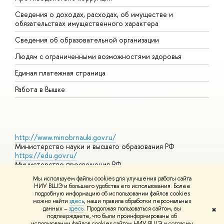
Сведения о доходах, расходах, об имуществе и
Б
обязательствах имущественного характера
О
Сведения об образовательной организации
О
Людям с ограниченными возможностями здоровья
Единая платежная страница
Работа в Вышке
http://www.minobrnauki.gov.ru/
Министерство науки и высшего образования РФ
https://edu.gov.ru/
Министерство просвещения РФ
https://elearning.hse.ru/mooc
Мы используем файлы cookies для улучшения работы сайта
Массовые открытые онлайн-курсы
НИУ ВШЭ и большего удобства его использования. Более
подробную информацию об использовании файлов cookies
можно найти
здесь
, наши правила обработки персональных
данных –
здесь
. Продолжая пользоваться сайтом, вы
✖
© НИУ ВШЭ 1993–2026
Адреса и контакты
Условия
подтверждаете, что были проинформированы об
использования материалов
Политика конфиденциальности
Карта
использовании файлов cookies сайтом НИУ ВШЭ и согласны