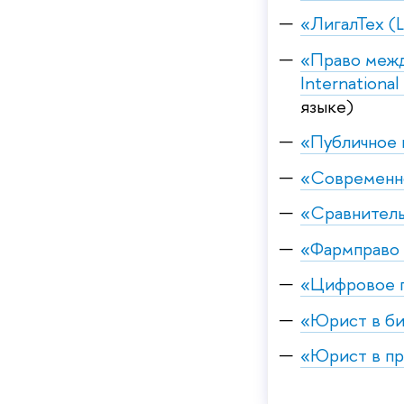
«ЛигалТех (L
«Право межд
International
языке)
«Публичное 
«Современно
«Сравнитель
«Фармправо 
«Цифровое 
«Юрист в би
«Юрист в пр