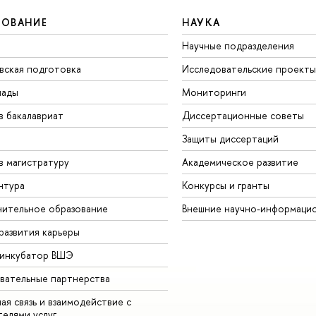
ЗОВАНИЕ
НАУКА
Научные подразделения
вская подготовка
Исследовательские проекты
иады
Мониторинги
в бакалавриат
Диссертационные советы
Защиты диссертаций
в магистратуру
Академическое развитие
нтура
Конкурсы и гранты
ительное образование
Внешние научно-информаци
развития карьеры
-инкубатор ВШЭ
вательные партнерства
ая связь и взаимодействие с
телями услуг