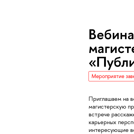
Вебина
магист
«Публи
Мероприятие зав
Приглашаем на в
магистерскую пр
встрече расскаж
карьерных персп
интересующие во