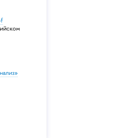
f
лийском
нализ»