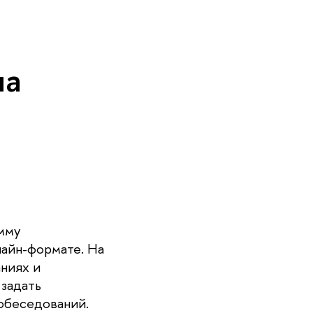
на
мму
лайн-формате. На
ниях и
 задать
обеседований.