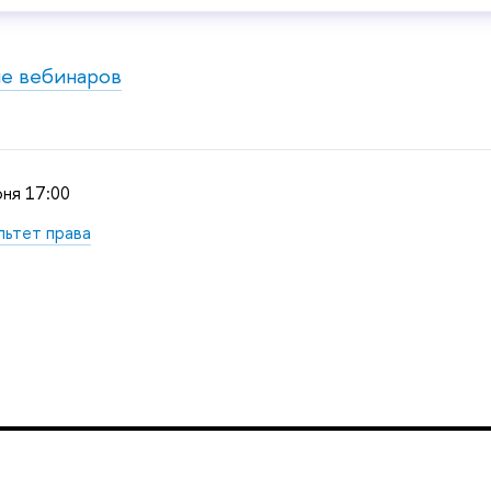
ие вебинаров
юня 17:00
льтет права