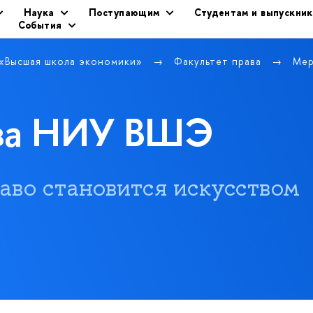
Наука
Поступающим
Студентам и выпускни
События
 «Высшая школа экономики»
Факультет права
Мер
ава НИУ ВШЭ
 право становится искусством