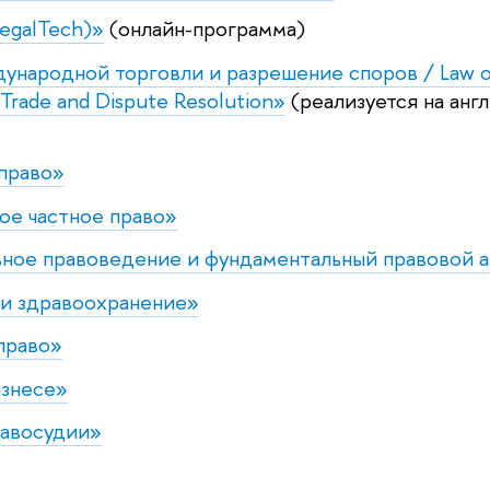
egalTech)»
(онлайн-программа)
ународной торговли и разрешение споров / Law o
 Trade and Dispute Resolution»
(реализуется на анг
право»
е частное право»
ное правоведение и фундаментальный правовой а
и здравоохранение»
право»
знесе»
авосудии»