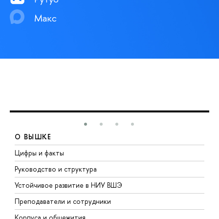
Макс
О ВЫШКЕ
Цифры и факты
Л
Руководство и структура
Д
Устойчивое развитие в НИУ ВШЭ
О
Преподаватели и сотрудники
П
Корпуса и общежития
В