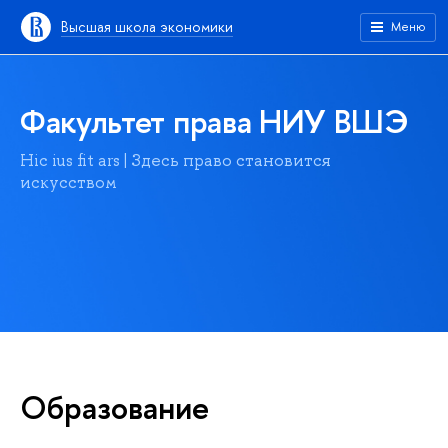
Высшая школа экономики
Меню
Факультет права НИУ ВШЭ
Hic ius fit ars | Здесь право становится
искусством
Образование