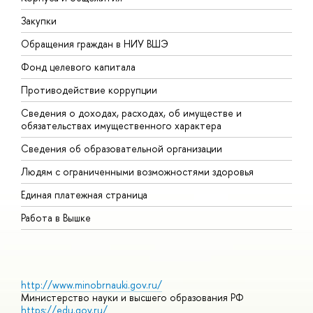
Закупки
П
Обращения граждан в НИУ ВШЭ
А
Фонд целевого капитала
Д
Противодействие коррупции
Ц
Сведения о доходах, расходах, об имуществе и
Б
обязательствах имущественного характера
О
Сведения об образовательной организации
О
Людям с ограниченными возможностями здоровья
Единая платежная страница
Работа в Вышке
http://www.minobrnauki.gov.ru/
Министерство науки и высшего образования РФ
https://edu.gov.ru/