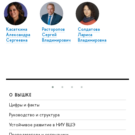
Касаткина
Расторопов
Солдатова
Александра
Сергей
Лариса
Сергеевна
Владимирович
Владимировна
О ВЫШКЕ
Цифры и факты
Л
Руководство и структура
Д
Устойчивое развитие в НИУ ВШЭ
О
Преподаватели и сотрудники
П