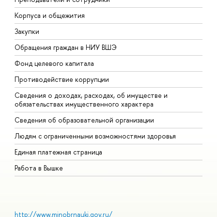
Корпуса и общежития
В
Закупки
П
Обращения граждан в НИУ ВШЭ
А
Фонд целевого капитала
Д
Противодействие коррупции
Ц
Сведения о доходах, расходах, об имуществе и
Б
обязательствах имущественного характера
О
Сведения об образовательной организации
О
Людям с ограниченными возможностями здоровья
Единая платежная страница
Работа в Вышке
http://www.minobrnauki.gov.ru/