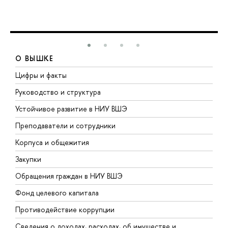
О ВЫШКЕ
Цифры и факты
Л
Руководство и структура
Д
Устойчивое развитие в НИУ ВШЭ
О
Преподаватели и сотрудники
П
Корпуса и общежития
В
Закупки
П
Обращения граждан в НИУ ВШЭ
А
Фонд целевого капитала
Д
Противодействие коррупции
Ц
Сведения о доходах, расходах, об имуществе и
Б