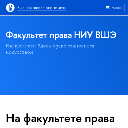
Высшая школа экономики
Меню
Факультет права НИУ ВШЭ
Hic ius fit ars | Здесь право становится
искусством
На факультете права