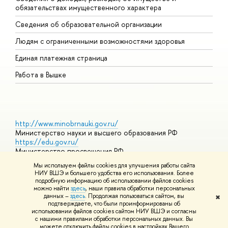
обязательствах имущественного характера
О
Сведения об образовательной организации
О
Людям с ограниченными возможностями здоровья
Единая платежная страница
Работа в Вышке
http://www.minobrnauki.gov.ru/
Министерство науки и высшего образования РФ
https://edu.gov.ru/
Министерство просвещения РФ
https://elearning.hse.ru/mooc
Мы используем файлы cookies для улучшения работы сайта
Массовые открытые онлайн-курсы
НИУ ВШЭ и большего удобства его использования. Более
подробную информацию об использовании файлов cookies
можно найти
здесь
, наши правила обработки персональных
данных –
здесь
. Продолжая пользоваться сайтом, вы
✖
© НИУ ВШЭ 1993–2026
Адреса и контакты
Условия
подтверждаете, что были проинформированы об
использования материалов
Политика конфиденциальности
Карта
использовании файлов cookies сайтом НИУ ВШЭ и согласны
сайта
с нашими правилами обработки персональных данных. Вы
Шрифты HSE Sans и HSE Slab разработаны в
Школе дизайна НИУ
можете отключить файлы cookies в настройках Вашего