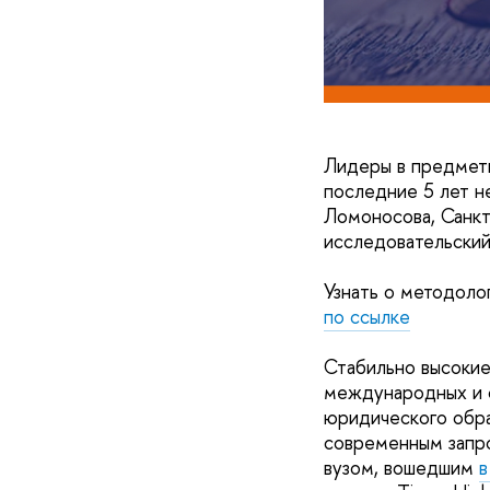
Лидеры в предметн
последние 5 лет н
Ломоносова, Санкт
исследовательски
Узнать о методоло
по ссылке
Стабильно высоки
международных и о
юридического обра
современным запро
вузом, вошедшим
в