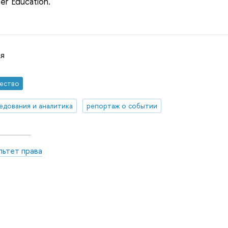
er Education.
ая
ество
едования и аналитика
репортаж о событии
льтет права