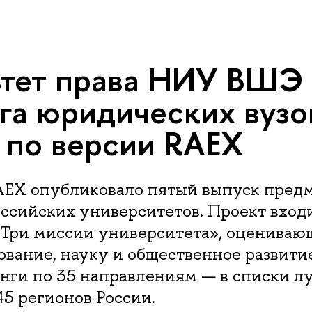
тет права НИУ ВШЭ 
га юридических вузо
 по версии RAEX
AEX опубликовало пятый выпуск пред
ссийских университетов. Проект входи
«Три миссии университета», оцениваю
зование, науку и общественное развитие
нги по 35 направлениям — в списки л
 45 регионов России.