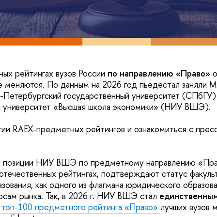
ых рейтингах вузов России
по направлению «Право»
о
е меняются. По данным на 2026 год пьедестал заняли МГ
-Петербургский государственный университет (СПбГУ)
й университет «Высшая школа экономики» (НИУ ВШЭ).
гии RAEX-предметных рейтингов и ознакомиться с пре
е позиции НИУ ВШЭ по предметному направлению «Пра
течественных рейтингах, подтверждают статус факульт
зования, как одного из флагмана юридического образов
сам рынка. Так, в 2026 г. НИУ ВШЭ стал
единственны
 топ-100 предметного рейтинга «Право»
лучших вузов 