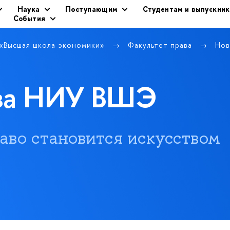
Наука
Поступающим
Студентам и выпускни
События
 «Высшая школа экономики»
Факультет права
Нов
ава НИУ ВШЭ
 право становится искусством