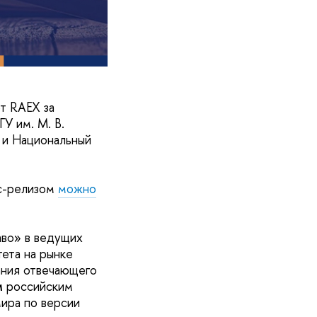
т RAEX за
У им. М. В.
 и Национальный
сс-релизом
можно
во» в ведущих
ета на рынке
ания отвечающего
м
российским
мира по версии