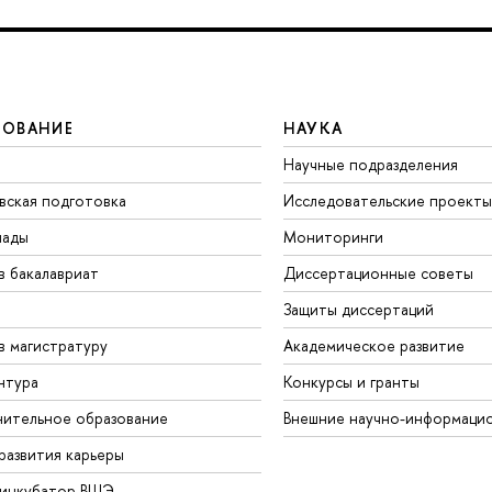
ЗОВАНИЕ
НАУКА
Научные подразделения
вская подготовка
Исследовательские проекты
иады
Мониторинги
в бакалавриат
Диссертационные советы
Защиты диссертаций
в магистратуру
Академическое развитие
нтура
Конкурсы и гранты
ительное образование
Внешние научно-информаци
развития карьеры
-инкубатор ВШЭ