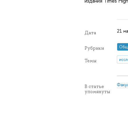
издания Times High
21 м
Дата
Общ
Рубрики
иссл
Темы
Факу
В статье
упомянуты