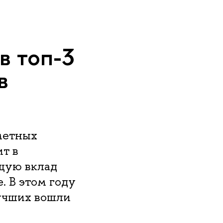
в топ-3
в
метных
т в
щую вклад
. В этом году
учших вошли