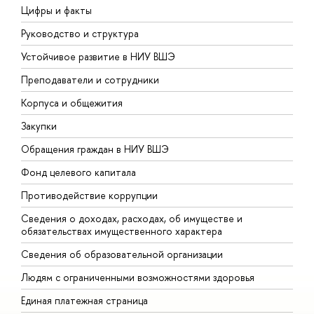
Цифры и факты
Л
Руководство и структура
Д
Устойчивое развитие в НИУ ВШЭ
О
Преподаватели и сотрудники
П
Корпуса и общежития
В
Закупки
П
Обращения граждан в НИУ ВШЭ
А
Фонд целевого капитала
Д
Противодействие коррупции
Ц
Сведения о доходах, расходах, об имуществе и
Б
обязательствах имущественного характера
О
Сведения об образовательной организации
О
Людям с ограниченными возможностями здоровья
Единая платежная страница