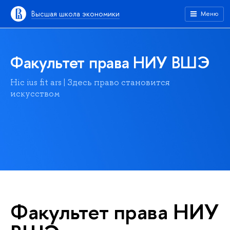
Высшая школа экономики
Меню
Факультет права НИУ ВШЭ
Hic ius fit ars | Здесь право становится
искусством
Факультет права НИУ