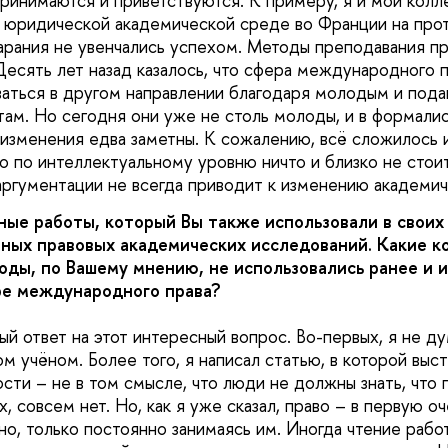
ринимаются и приветствуются. К примеру, я и мои колл
 юридической академической среде во Франции на про
тарания не увенчались успехом. Методы преподавания п
Десять лет назад казалось, что сфера международного 
иваться в другом направлении благодаря молодым и по
ам. Но сегодня они уже не столь молоды, и в формали
 изменения едва заметны. К сожалению, всё сложилось 
то по интеллектуальному уровню ничто и близко не стои
аргументации не всегда приводит к изменению академич
е работы, который Вы также использовали в своих 
ных правовых академических исследований. Какие к
оды, по Вашему мнению, не использовались ранее и
ре международного права?
й ответ на этот интересный вопрос. Во-первых, я не ду
 учёном. Более того, я написал статью, в которой выс
ти – не в том смысле, что люди не должны знать, что 
, совсем нет. Но, как я уже сказал, право – в первую 
о, только постоянно занимаясь им. Иногда чтение работ