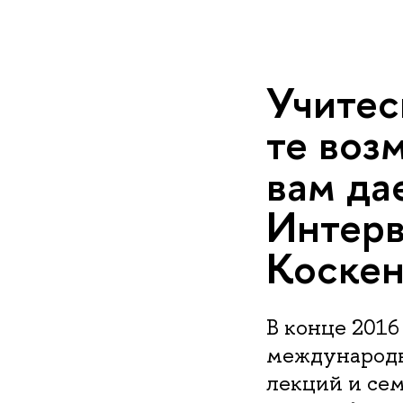
Учитес
те воз
вам да
Интерв
Коске
В конце 2016
международн
лекций и се