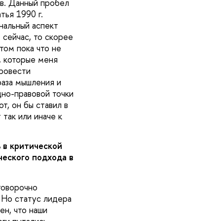
в. Данный пробел
тья 1990 г.
нальный аспект
 сейчас, то скорее
том пока что не
, которые меня
провести
раза мышления и
дно-правовой точки
т, он бы ставил в
так или иначе к
 в критической
ческого подхода в
говорочно
 Но статус лидера
ен, что наши