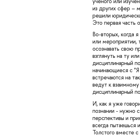
ученого или изуче
из других сфер – 
решили юридически
Это первая часть о
Во-вторых, когда 
или мероприятии, 
осознавать свою п
взглянуть на ту ил
дисциплинарный по
начинающиеся с "Я в
встречаются на т
ведут к взаимному
дисциплинарный по
И, как я уже гово
познании - нужно с
перспективы и при
всегда пытаешься 
Толстого вместе 