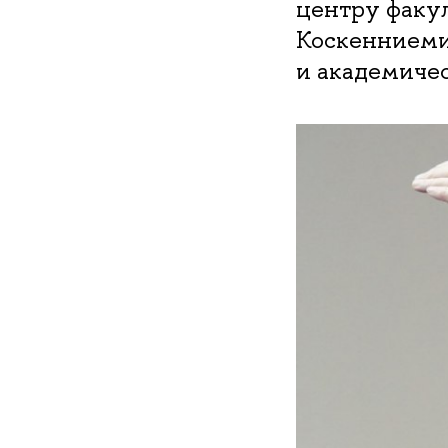
центру факул
Коскенниеми
и академичес