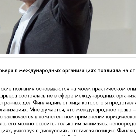
рьера в международных организациях повлияла на ст
ские познания основываются на моем практическом опы
 карьера состоялась не в сфере международных организа
транных дел Финляндии, от лица которого я представл
анизациях. Мне думается, что международное право —
о заключается в компетентном применении юридической
ло, его можно освоить, только им занимаясь: непосредс
циях, участвуя в дискуссиях, отстаивая позицию Финлян