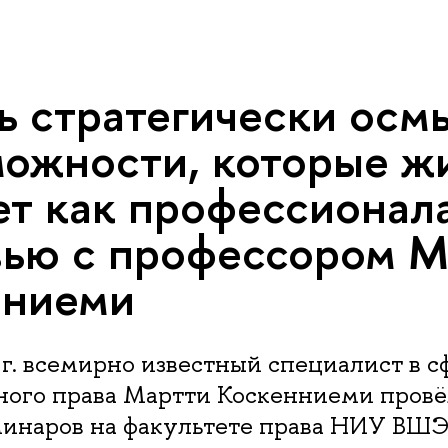
ь стратегически осм
можности, которые ж
ет как профессионал
ью с профессором М
нниеми
 г. всемирно известный специалист в с
ого права Мартти Коскенниеми провё
минаров на факультете права НИУ ВШЭ