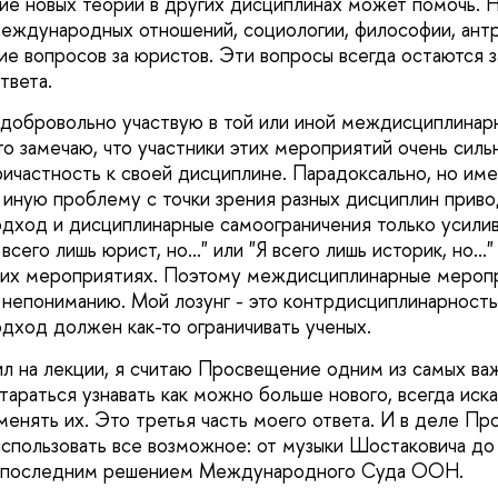
ние новых теорий в других дисциплинах может помочь. 
международных отношений, социологии, философии, ант
е вопросов за юристов. Эти вопросы всегда остаются з
твета.
я добровольно участвую в той или иной междисциплина
то замечаю, что участники этих мероприятий очень силь
ричастность к своей дисциплине. Парадоксально, но им
и иную проблему с точки зрения разных дисциплин приво
дход и дисциплинарные самоограничения только усилив
сего лишь юрист, но..." или "Я всего лишь историк, но..."
аких мероприятиях. Поэтому междисциплинарные мероп
 непониманию. Мой лозунг - это контрдисциплинарность.
дход должен как-то ограничивать ученых.
рил на лекции, я считаю Просвещение одним из самых ва
тараться узнавать как можно больше нового, всегда иска
менять их. Это третья часть моего ответа. И в деле Пр
использовать все возможное: от музыки Шостаковича до 
с последним решением Международного Суда ООН.