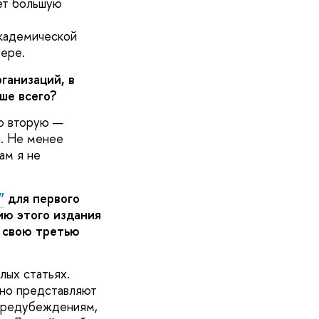
ет большую
академической
ере.
ганизаций, в
ше всего?
Во вторую —
. Не менее
ам я не
”
для первого
ию этого издания
ы свою третью
лых статьях.
сно представляют
 предубеждениям,