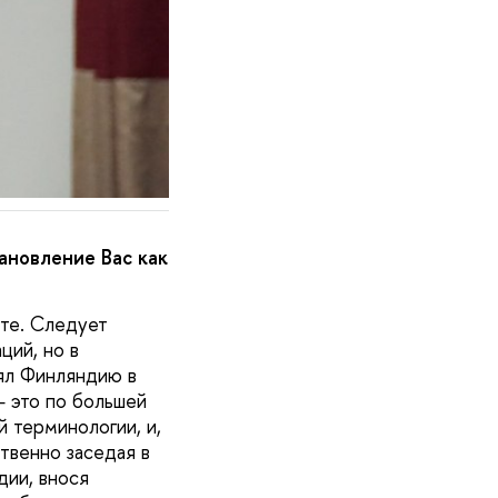
ановление Вас как
те. Следует
ций, но в
ял Финляндию в
 это по большей
 терминологии, и,
твенно заседая в
дии, внося