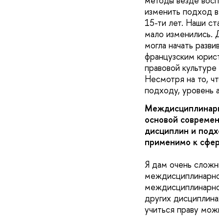
методы везде восп
изменить подход в
15-ти лет. Наши с
мало изменились. 
могла начать разв
французским юрист
правовой культуре
Несмотря на то, ч
подходу, уровень 
Междисциплинарны
основой современ
дисциплин и подх
применимо к сфе
Я дам очень сложны
междисциплинарном
междисциплинарнос
других дисциплинах
учиться праву можн