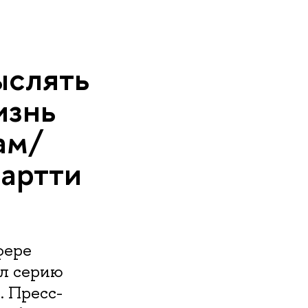
ыслять
изнь
ам/
артти
фере
л серию
. Пресс-