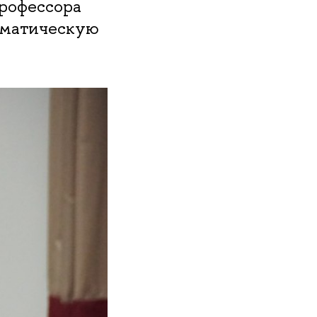
профессора
оматическую