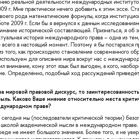
ению реальной деятельности международных институто
09 г. Мне практически нечего добавить к этим эссе. Ста
воего рода математические формулы, когда институцио
оте 2009 г. Если бы я вернулся к данным исследованиям
нимание исторической составляющей. Признаться, я об э
ктуальная история международного права – одна из тем
 всего в настоящий момент. Поэтому я бы постарался 
из того, как происходило становление современного об
 используем для описания мира вокруг нас с междунаро
ил внимание, кому этот язык был выгоден, а кого, наоборо
е. Определённо, подобный ход рассуждений приведёт 
на мировой правовой дискурс, то заинтересованность
быль. Каково Ваше мнение относительно места крити
дународном праве?
сегодня мы (последователи критической теории) безо
 школой академической мысли в международном праве.
еде не имеет большого значения. Более того, я не увер