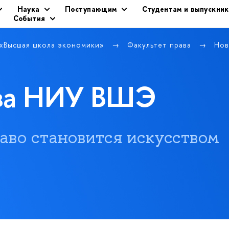
Наука
Поступающим
Студентам и выпускни
События
 «Высшая школа экономики»
Факультет права
Нов
ава НИУ ВШЭ
 право становится искусством