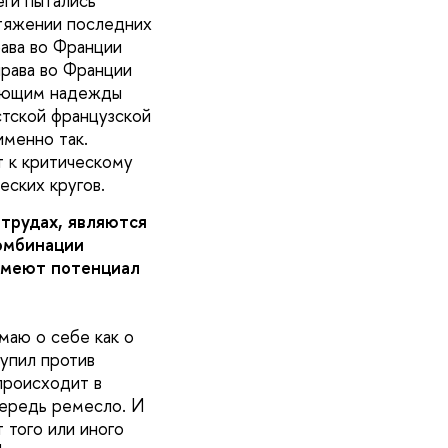
еги пытались
тяжении последних
рава во Франции
права во Франции
дающим надежды
стской французской
именно так.
т к критическому
еских кругов.
трудах, являются
омбинации
 имеют потенциал
маю о себе как о
тупил против
происходит в
очередь ремесло. И
 того или иного