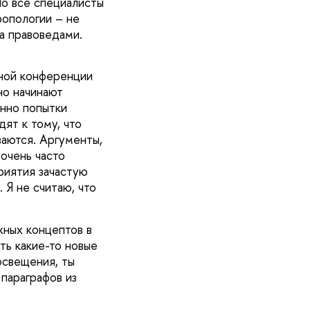
Но все специалисты
ропологии – не
а правоведами.
рной конференции
но начинают
енно попытки
дят к тому, что
аются. Аргументы,
 очень часто
риятия зачастую
 Я не считаю, что
жных концептов в
ть какие-то новые
освещения, ты
параграфов из