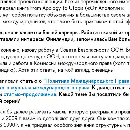
тавляя проекты конвенций. Всё из перечисленного име
первая книга From Apology to Utopia («От Апологии к
ляет собой попытку объяснения в большинстве своем 
-международников, что такое быть практиком в этой сф
вновь касается Вашей карьеры. Работа в какой из ор
тавляли интересы Финляндии, запомнилась Вам боль
 конечно, назову работу в Совете Безопасности ООН. 
еждународном суде ООН, в котором я выступал дважды
ла и работа в Комиссии международного права (хотя т
дию). Хотя эти ответы, на мой взгляд, очевидны.
написали статью о
“Политике Международного Права
кого журнала международного права
. К двадцатилет
ам
статью-продолжение
. Какой теме Вы посвятили б
й серии?
ал бы далее развивать мысль, которую раскрывал в прош
. и 2009 г. взаимно дополняют друг друга. Они комплек
В 1990 г. я не придавал особого значения структурным