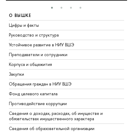
О ВЫШКЕ
Цифры и факты
Л
Руководство и структура
Д
Устойчивое развитие в НИУ ВШЭ
О
Преподаватели и сотрудники
П
Корпуса и общежития
В
Закупки
П
Обращения граждан в НИУ ВШЭ
А
Фонд целевого капитала
Д
Противодействие коррупции
Ц
Сведения о доходах, расходах, об имуществе и
Б
обязательствах имущественного характера
О
Сведения об образовательной организации
О