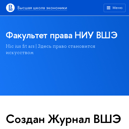
Высшая школа экономики
Меню
Факультет права НИУ ВШЭ
Hic ius fit ars | Здесь право становится
искусством
Создан Журнал ВШЭ